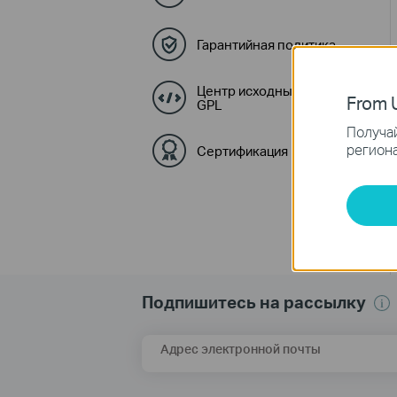
Гарантийная политика
Центр исходных кодов
From U
GPL
Получай
региона
Сертификация
Подпишитесь на рассылку
Адрес электронной почты