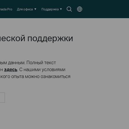
Search
Выберите
ada Pro
Для офиса
Поддержка
icon
местоположение
ческой поддержки
ным данным. Полный текст
ен
здесь
. С нашими условиями
ского опыта можно ознакомиться