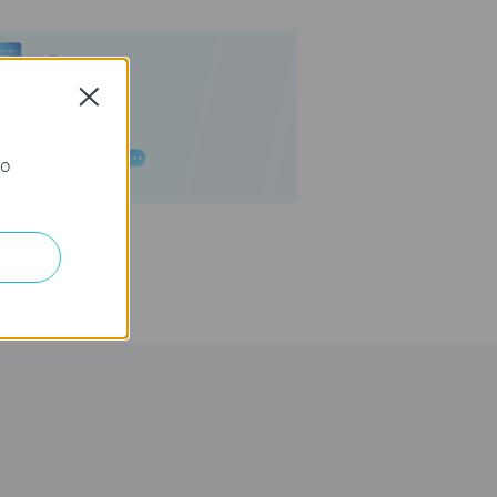
Close
го