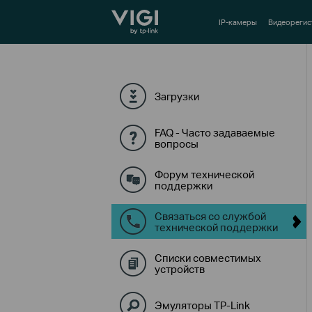
TP-Link, Reliably Smart
IP-камеры
Видеорегис
Загрузки
FAQ - Часто задаваемые
вопросы
Форум технической
поддержки
Связаться со службой
технической поддержки
Списки совместимых
устройств
Эмуляторы TP-Link