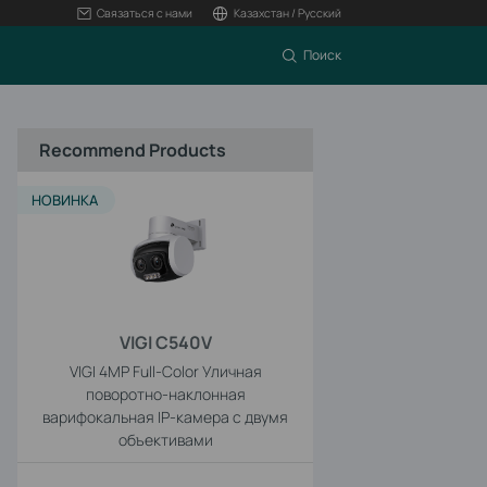
Связаться с нами
Казахстан / Русский
Поиск
Recommend Products
НОВИНКА
VIGI C540V
VIGI 4MP Full-Color Уличная
поворотно-наклонная
варифокальная IP-камера с двумя
объективами