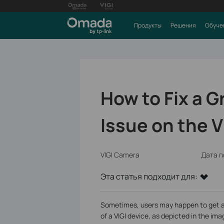
Продукты
Решения
Обуче
How to Fix a G
Issue on the 
VIGI Camera
Дата п
Эта статья подходит для:
Sometimes, users may happen to get a 
of a VIGI device, as depicted in the ima