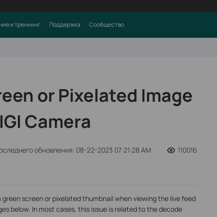
ние и треннинг
Поддержка
Сообщество
reen or Pixelated Image
VIGI Camera
оследнего обновления: 08-22-2023 07:21:28 AM
110016
green screen or pixelated thumbnail when viewing the live feed
ges below. In most cases, this issue is related to the decode