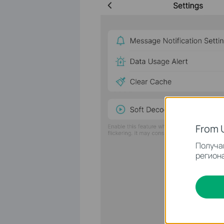
From 
Получай
региона