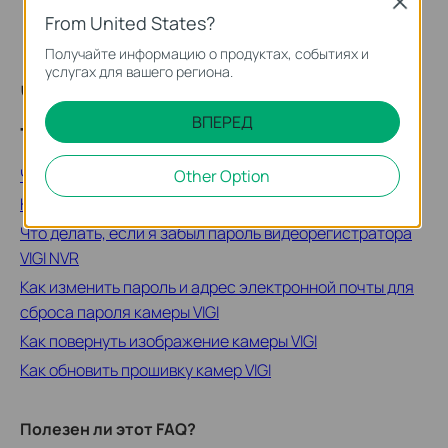
Close
From United States?
Получайте информацию о продуктах, событиях и
услугах для вашего региона.
Часто задаваемые вопросы по
ВПЕРЕД
теме
Часто задаваемые вопросы о VIGI
Other Option
Как сбросить пароль камеры VIGI?
Что делать, если я забыл пароль видеорегистратора
VIGI NVR
Как изменить пароль и адрес электронной почты для
сброса пароля камеры VIGI
Как повернуть изображение камеры VIGI
Как обновить прошивку камер VIGI
Полезен ли этот FAQ?