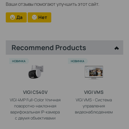
Ваши отзывы помогают улучшить этот сайт.
Да
Нет
Recommend Products
НОВИНКА
НОВИНКА
VIGI C540V
VIGI VMS
VIGI 4MP Full-Color Уличная
VIGI VMS - Система
поворотно-наклонная
управления
варифокальная IP-камера
видеонаблюдением
с двумя объективами