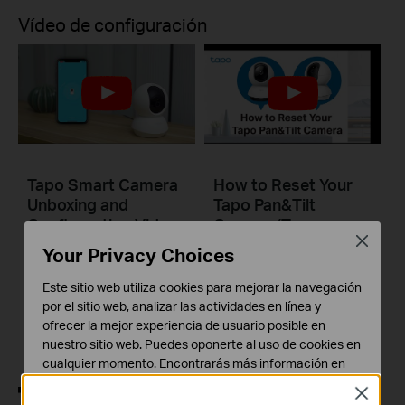
Vídeo de configuración
Tapo Smart Camera
How to Reset Your
Unboxing and
Tapo Pan&Tilt
Configuration Video
Camera (Tapo
Close
C220/Tapo
Your Privacy Choices
C230/TC71)
Este sitio web utiliza cookies para mejorar la navegación
por el sitio web, analizar las actividades en línea y
Tapo smart cameras do much more than traditional cameras. High resolution videos deliver crystal-clear images while smart motion detection and instant notifications make sure you never miss a thing. Two-way audio lets you communicate with your loved ones in real time.
ofrecer la mejor experiencia de usuario posible en
Más
nuestro sitio web. Puedes oponerte al uso de cookies en
cualquier momento. Encontrarás más información en
nuestra
política de privacidad
.
Close