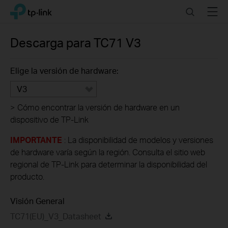
Click
Search
Menu
TP-Link, Reliably Smart
to
skip
the
Descarga para
TC71
V3
navigation
bar
Elige la versión de hardware:
V3
>
Cómo encontrar la versión de hardware en un
dispositivo de TP-Link
IMPORTANTE
: La disponibilidad de modelos y versiones
de hardware varía según la región. Consulta el sitio web
regional de TP-Link para determinar la disponibilidad del
producto.
Visión General
TC71(EU)_V3_Datasheet