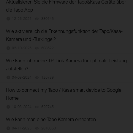
Aktualisieren Sie die Firmware der Tapo&Kasa Geräte über
die Tapo App
12-26-2025
330145
views
Wie aktiviere ich die Erkennungsfunktion der Tapo/Kasa-
Kamera und -Türklingel?
02-10-2026
608622
views
Wie kann ich meine TP-Link-Kamera für optimale Leistung
aufstellen?
04-09-2024
126739
views
How to connect my Tapo / Kasa smart device to Google
Home
10-03-2024
629745
views
Wie kann man eine Tapo Kamera einrichten
04-11-2025
2810360
views