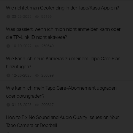
Wie richtet man Geofencing in der Tapo/Kasa App ein?
03-25-2025
52199
views
Was passiert, wenn ich mich nicht anmelden kann oder
die TP-Link ID nicht aktiviere?
10-10-2022
260549
views
Wie kann ich neue Kameras zu meinem Tapo Care Plan
hinzufügen?
12-26-2025
250599
views
Wie kann ich mein Tapo Care-Abonnement upgraden
oder downgraden?
01-18-2023
200817
views
How to Fix No Sound and Audio Quality Issues on Your
Tapo Camera or Doorbell