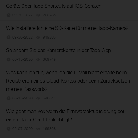
Geräte über Tapo Shortcuts auf iOS-Geräten
09-30-2022
200286
views
Wie installiere ich eine SD-Karte für meine Tapo-Kamera?
09-30-2022
919285
views
So ändern Sie das Kamerakonto in der Tapo-App
06-15-2020
369749
views
Was kann ich tun, wenn ich die E-Mail nicht erhalte beim
Registrieren eines Cloud-Kontos oder beim Zurücksetzen
meines Passworts?
06-15-2020
646641
views
Wie geht man vor, wenn die Firmwareaktualisierung bei
einem Tapo-Gerät fehlschlägt?
05-07-2020
199868
views