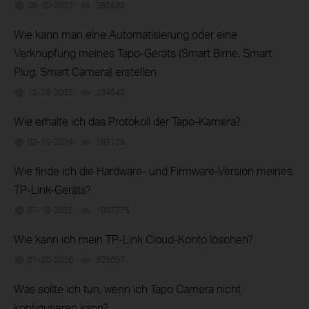
09-30-2022
262689
views
Wie kann man eine Automatisierung oder eine
Verknüpfung meines Tapo-Geräts (Smart Birne, Smart
Plug, Smart Camera) erstellen
12-26-2025
294542
views
Wie erhalte ich das Protokoll der Tapo-Kamera?
03-15-2024
183129
views
Wie finde ich die Hardware- und Firmware-Version meines
TP-Link-Geräts?
07-10-2025
1007775
views
Wie kann ich mein TP-Link Cloud-Konto löschen?
07-20-2026
325057
views
Was sollte ich tun, wenn ich Tapo Camera nicht
konfigurieren kann?