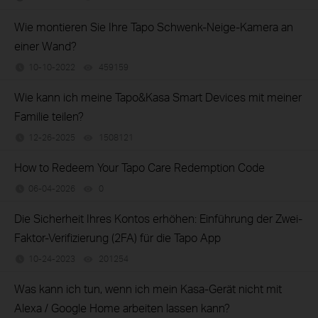
Wie montieren Sie Ihre Tapo Schwenk-Neige-Kamera an
einer Wand?
10-10-2022
459159
views
Wie kann ich meine Tapo&Kasa Smart Devices mit meiner
Familie teilen?
12-26-2025
1508121
views
How to Redeem Your Tapo Care Redemption Code
06-04-2026
0
views
Die Sicherheit Ihres Kontos erhöhen: Einführung der Zwei-
Faktor-Verifizierung (2FA) für die Tapo App
10-24-2023
201254
views
Was kann ich tun, wenn ich mein Kasa-Gerät nicht mit
Alexa / Google Home arbeiten lassen kann?