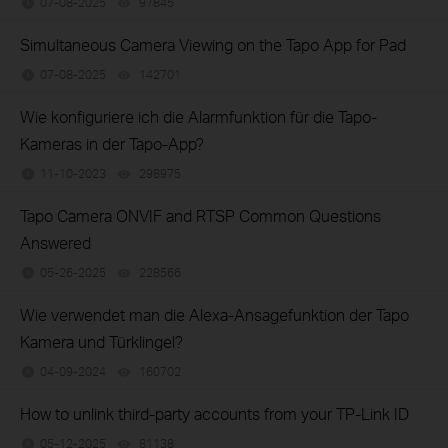
07-08-2025
97845
views
Simultaneous Camera Viewing on the Tapo App for Pad
07-08-2025
142701
views
Wie konfiguriere ich die Alarmfunktion für die Tapo-
Kameras in der Tapo-App?
11-10-2023
298975
views
Tapo Camera ONVIF and RTSP Common Questions
Answered
05-26-2025
228566
views
Wie verwendet man die Alexa-Ansagefunktion der Tapo
Kamera und Türklingel?
04-09-2024
160702
views
How to unlink third-party accounts from your TP-Link ID
05-12-2025
81138
views