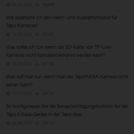
03-15-2024
186609
views
Wie bearbeite ich den Heim- und Auswärtsmodus für
Tapo-Kameras?
10-30-2023
353567
views
Was sollte ich tun, wenn die SD-Karte von TP-Link-
Kameras nicht formatiert/erkannt werden kann?
03-15-2024
791709
views
Was soll man tun, wenn man die Tapo/KASA-Kamera nicht
sehen kann?
12-11-2023
469163
views
So konfigurieren Sie die Benachrichtigungsfunktion für die
Tapo & Kasa-Geräte in der Tapo-App
05-28-2025
235170
views