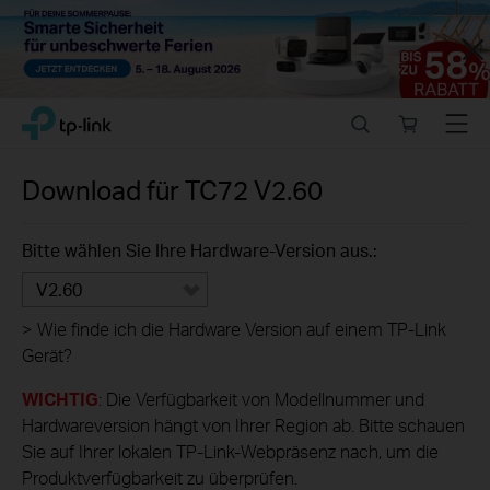
Close
Click
Search
Online
Menu
TP-Link, Reliably Smart
to
store
skip
the
Download für
TC72
V2.60
navigation
bar
Bitte wählen Sie Ihre Hardware-Version aus.:
V2.60
>
Wie finde ich die Hardware Version auf einem TP-Link
Gerät?
WICHTIG
: Die Verfügbarkeit von Modellnummer und
Hardwareversion hängt von Ihrer Region ab. Bitte schauen
Sie auf Ihrer lokalen TP-Link-Webpräsenz nach, um die
Produktverfügbarkeit zu überprüfen.