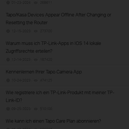
01-23-2024
268611
views
Tapo/Kasa Devices Appear Offline After Changing or
Resetting the Router
12-15-2023
273700
views
Warum muss ich TP-Link-Apps in IOS 14 lokale
Zugriffsrechte erteilen?
12-14-2023
187420
views
Kennenlernen Ihrer Tapo Camera App
10-24-2023
474125
views
Wie registriere ich ein TP-Link-Produkt mit meiner TP-
Link-ID?
09-25-2023
510100
views
Wie kann ich einen Tapo Care Plan abonnieren?