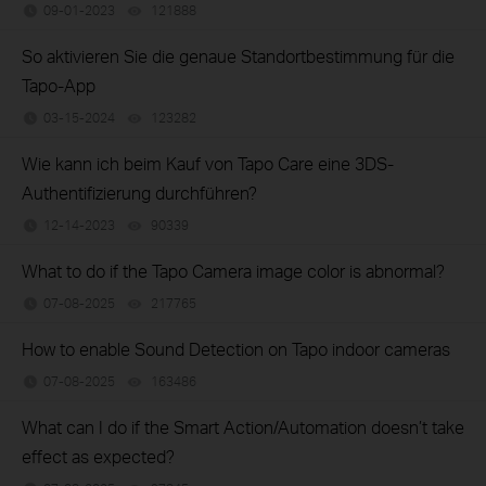
09-01-2023
121888
views
So aktivieren Sie die genaue Standortbestimmung für die
Tapo-App
03-15-2024
123282
views
Wie kann ich beim Kauf von Tapo Care eine 3DS-
Authentifizierung durchführen?
12-14-2023
90339
views
What to do if the Tapo Camera image color is abnormal?
07-08-2025
217765
views
How to enable Sound Detection on Tapo indoor cameras
07-08-2025
163486
views
What can I do if the Smart Action/Automation doesn’t take
effect as expected?