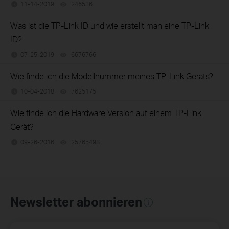
11-14-2019
246536
views
Was ist die TP-Link ID und wie erstellt man eine TP-Link
ID?
07-25-2019
6676766
views
Wie finde ich die Modellnummer meines TP-Link Geräts?
10-04-2018
7625175
views
Wie finde ich die Hardware Version auf einem TP-Link
Gerät?
09-26-2016
25765498
views
Newsletter abonnieren