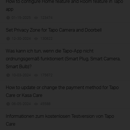
How to configure Home feature and Room feature in Tapo
app
01-15-2025
123474
views
Set Privacy Zone for Tapo Camera and Doorbell
12-30-2024
130622
views
Was kann ich tun, wenn die Tapo-App nicht
ordnungsgemäß funktioniert (Smart Plug, Smart Camera,
Smart Bulb)?
10-03-2024
175672
views
How to update or change the payment method for Tapo
Care or Kasa Care
06-05-2024
45588
views
Informationen zum kostenlosen Testversion von Tapo
Care