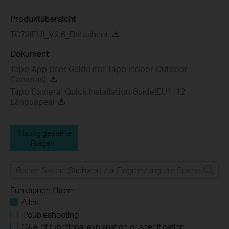
Produktübersicht
TC72(EU)_V2.6_Datasheet
Dokument
Tapo App User Guide (for Tapo Indoor Outdoor
Cameras)
Tapo Camera_Quick Installation Guide(EU1_12
Languages)
Häufig gestellte
Fragen
Funktionen filtern:
Alles
Troubleshooting
Q&A of functional explanation or specification