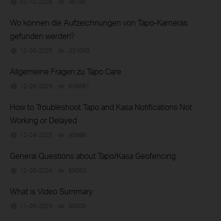
02-10-2026
46186
views
Wo können die Aufzeichnungen von Tapo-Kameras
gefunden werden?
12-26-2025
231069
views
Allgemeine Fragen zu Tapo Care
12-26-2025
639681
views
How to Troubleshoot Tapo and Kasa Notifications Not
Working or Delayed
12-24-2025
95888
views
General Questions about Tapo/Kasa Geofencing
12-26-2024
68063
views
What is Video Summary
11-05-2025
50909
views