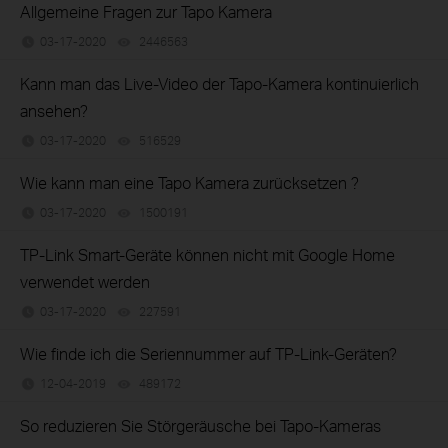
Allgemeine Fragen zur Tapo Kamera
03-17-2020
2446563
views
Kann man das Live-Video der Tapo-Kamera kontinuierlich
ansehen?
03-17-2020
516529
views
Wie kann man eine Tapo Kamera zurücksetzen ?
03-17-2020
1500191
views
TP-Link Smart-Geräte können nicht mit Google Home
verwendet werden
03-17-2020
227591
views
Wie finde ich die Seriennummer auf TP-Link-Geräten?
12-04-2019
489172
views
So reduzieren Sie Störgeräusche bei Tapo-Kameras