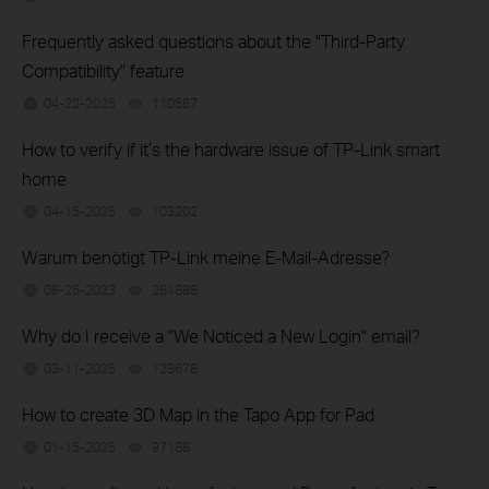
Frequently asked questions about the "Third-Party
Compatibility" feature
04-22-2025
110587
views
How to verify if it’s the hardware issue of TP-Link smart
home
04-15-2025
103202
views
Warum benötigt TP-Link meine E-Mail-Adresse?
08-25-2023
281888
views
Why do I receive a "We Noticed a New Login" email?
03-11-2025
128678
views
How to create 3D Map in the Tapo App for Pad
01-15-2025
97188
views