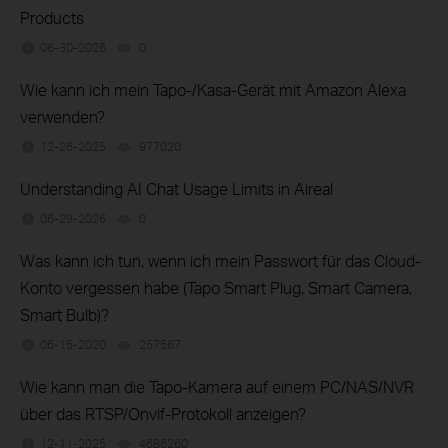
Products
06-30-2026
0
views
Wie kann ich mein Tapo-/Kasa-Gerät mit Amazon Alexa
verwenden?
12-26-2025
977020
views
Understanding AI Chat Usage Limits in Aireal
06-29-2026
0
views
Was kann ich tun, wenn ich mein Passwort für das Cloud-
Konto vergessen habe (Tapo Smart Plug, Smart Camera,
Smart Bulb)?
06-15-2020
257567
views
Wie kann man die Tapo-Kamera auf einem PC/NAS/NVR
über das RTSP/Onvif-Protokoll anzeigen?
12-11-2025
4686260
views