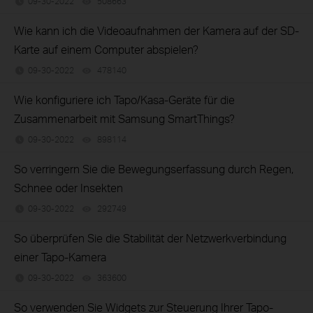
09-30-2022
508663
views
Wie kann ich die Videoaufnahmen der Kamera auf der SD-
Karte auf einem Computer abspielen?
09-30-2022
478140
views
Wie konfiguriere ich Tapo/Kasa-Geräte für die
Zusammenarbeit mit Samsung SmartThings?
09-30-2022
898114
views
So verringern Sie die Bewegungserfassung durch Regen,
Schnee oder Insekten
09-30-2022
292749
views
So überprüfen Sie die Stabilität der Netzwerkverbindung
einer Tapo-Kamera
09-30-2022
363600
views
So verwenden Sie Widgets zur Steuerung Ihrer Tapo-