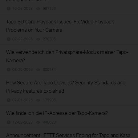
10-26-2023
987126
views
Tapo SD Card Playback Issues: Fix Video Playback
Problems on Your Camera
07-22-2026
270385
views
Wie verwende ich den Privatsphäre-Modus meiner Tapo-
Kamera?
03-25-2025
300734
views
How Secure Are Tapo Devices? Security Standards and
Privacy Features Explained
07-01-2026
175905
views
Wie finde ich die IP-Adresse der Tapo-Kamera?
12-02-2023
448623
views
Announcement: IFTTT Services Ending for Tapo and Kasa