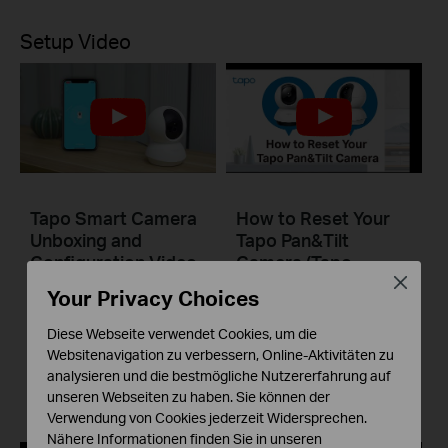
Setup Video
Tapo Smart Camera
How to Reset Your
Unboxing and
Tapo Pan&Tilt
Configuration Video
Camera (Tapo
C220/Tapo
Close
Your Privacy Choices
C230/TC71)
Diese Webseite verwendet Cookies, um die
Websitenavigation zu verbessern, Online-Aktivitäten zu
Tapo smart cameras do much more than traditional cameras. High resolution videos deliver crystal-clear images while smart motion detection and instant notifications make sure you never miss a thing. Two-way audio lets you communicate with your loved ones in real time.
analysieren und die bestmögliche Nutzererfahrung auf
More
unseren Webseiten zu haben. Sie können der
Verwendung von Cookies jederzeit Widersprechen.
Nähere Informationen finden Sie in unseren