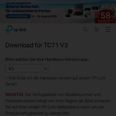
Close
Click
Search
Online
Menu
TP-Link, Reliably Smart
to
store
skip
the
Download für
TC71
V3
navigation
bar
Bitte wählen Sie Ihre Hardware-Version aus.:
V3
>
Wie finde ich die Hardware Version auf einem TP-Link
Gerät?
WICHTIG
: Die Verfügbarkeit von Modellnummer und
Hardwareversion hängt von Ihrer Region ab. Bitte schauen
Sie auf Ihrer lokalen TP-Link-Webpräsenz nach, um die
Produktverfügbarkeit zu überprüfen.