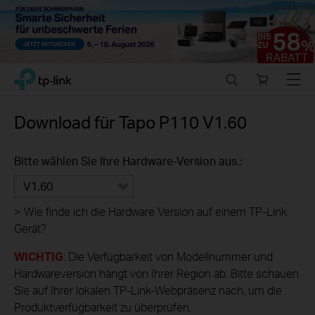
Close
Click
Search
Online
Menu
TP-Link, Reliably Smart
to
store
skip
the
Download für
Tapo P110
V1.60
navigation
bar
Bitte wählen Sie Ihre Hardware-Version aus.:
V1.60
>
Wie finde ich die Hardware Version auf einem TP-Link
Gerät?
WICHTIG
: Die Verfügbarkeit von Modellnummer und
Hardwareversion hängt von Ihrer Region ab. Bitte schauen
Sie auf Ihrer lokalen TP-Link-Webpräsenz nach, um die
Produktverfügbarkeit zu überprüfen.