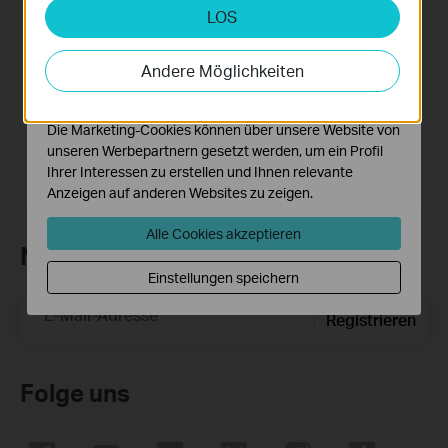
Amazon Alexa
LOS
Analyse- und Marketing-Cookies
Analyse-Cookies ermöglichen es uns, Ihre Aktivitäten
This Video will show you how to integrate your Tapo account to Amazon Alexa
auf unserer Website zu analysieren, um die
Andere Möglichkeiten
Funktionsweise unserer Website zu verbessern und
More
anzupassen.
Die Marketing-Cookies können über unsere Website von
unseren Werbepartnern gesetzt werden, um ein Profil
Ihrer Interessen zu erstellen und Ihnen relevante
Anzeigen auf anderen Websites zu zeigen.
Alle Cookies akzeptieren
Newsletter abonnieren
Einstellungen speichern
E-Mail-Adresse
Registrieren
Folge uns