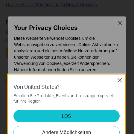
Use Siri to Control Your Tapo Smart Devices
Finden Sie diese FAQ hilfreich?
Close
Your Privacy Choices
Mit Ihrer Rückmeldung tragen Sie dazu bei, dass wir
Diese Webseite verwendet Cookies, um die
unsere Webpräsenz verbessern.
Websitenavigation zu verbessern, Online-Aktivitäten zu
analysieren und die bestmögliche Nutzererfahrung auf
Ja
Nein
unseren Webseiten zu haben. Sie können der
Verwendung von Cookies jederzeit Widersprechen.
Nähere Informationen finden Sie in unseren
Datenschutzhinweisen
.
Recommend Products
Close
Von United States?
Notwendige Cookies
Diese Cookies sind zur Funktion der Website
HOT BUYS
HOT BUYS
Erhalten Sie Produkte, Events und Leistungen speziell
erforderlich und können in Ihren Systemen nicht
für Ihre Region
deaktiviert werden.
LOS
Analyse- und Marketing-Cookies
Analyse-Cookies ermöglichen es uns, Ihre Aktivitäten
Tapo P100
Tapo P115
auf unserer Website zu analysieren, um die
Andere Möglichkeiten