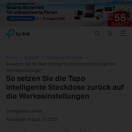
Close
Click
Search
Online
Menu
TP-Link, Reliably Smart
to
store
skip
the
navigation
Home
Support
Configuration Guide
bar
So setzen Sie die Tapo intelligente Steckdose zurück auf die
Werkseinstellungen
So setzen Sie die Tapo
intelligente Steckdose zurück auf
die Werkseinstellungen
Configuration Guide
Aktualisiert August 15, 2023