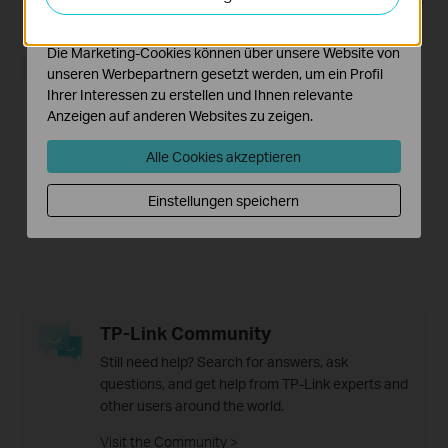
Intelligente WLAN-Steckdose
Mini-smarte Wi-Fi-Steckdose
Funktionsweise unserer Website zu verbessern und
mit Energieüberwachung
anzupassen.
Die Marketing-Cookies können über unsere Website von
HOT BUYS
unseren Werbepartnern gesetzt werden, um ein Profil
Ihrer Interessen zu erstellen und Ihnen relevante
Anzeigen auf anderen Websites zu zeigen.
Alle Cookies akzeptieren
Tapo P300
Einstellungen speichern
Smarte Wi-Fi-
Steckdosenleiste
TP-Link Community
Still need help? Search for answers, ask
questions, and get help from TP-Link experts and
other users around the world.
Visit the Community >