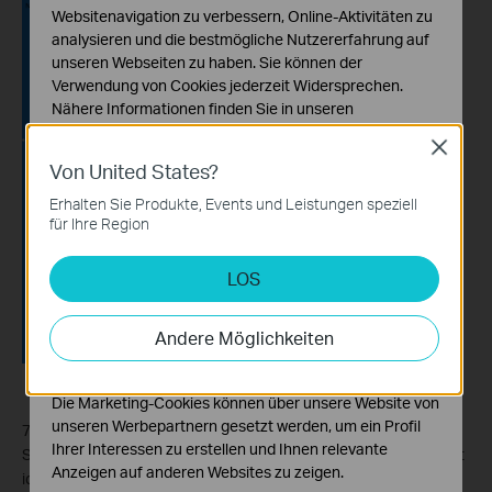
Websitenavigation zu verbessern, Online-Aktivitäten zu
analysieren und die bestmögliche Nutzererfahrung auf
unseren Webseiten zu haben. Sie können der
Verwendung von Cookies jederzeit Widersprechen.
Nähere Informationen finden Sie in unseren
Datenschutzhinweisen
.
Close
Von United States?
Notwendige Cookies
Diese Cookies sind zur Funktion der Website
Erhalten Sie Produkte, Events und Leistungen speziell
erforderlich und können in Ihren Systemen nicht
für Ihre Region
deaktiviert werden.
LOS
Analyse- und Marketing-Cookies
Analyse-Cookies ermöglichen es uns, Ihre Aktivitäten
auf unserer Website zu analysieren, um die
Andere Möglichkeiten
Funktionsweise unserer Website zu verbessern und
anzupassen.
Die Marketing-Cookies können über unsere Website von
unseren Werbepartnern gesetzt werden, um ein Profil
7. Geben Sie Ihrem Tapo-Stecker einen Namen, legen Sie den
Ihrer Interessen zu erstellen und Ihnen relevante
Standort fest und passen Sie das Symbol an, damit Sie ihn leicht
Anzeigen auf anderen Websites zu zeigen.
identifizieren können.