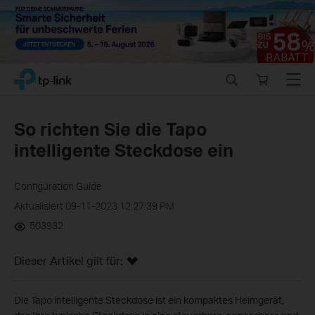
Close
Click
Search
Online
Menu
TP-Link, Reliably Smart
to
store
skip
the
So richten Sie die Tapo
navigation
intelligente Steckdose ein
bar
Configuration Guide
Aktualisiert 09-11-2023 12:27:39 PM
503932
Dieser Artikel gilt für:
Die Tapo intelligente Steckdose ist ein kompaktes Heimgerät,