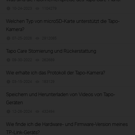
10-24-2023
1104279
views
Welchen Typ von microSD-Karte unterstützt die Tapo-
Kamera?
07-25-2026
2912085
views
Tapo Care Stornierung und Rückerstattung
09-30-2022
262689
views
Wie erhalte ich das Protokoll der Tapo-Kamera?
03-15-2024
183129
views
Speichern und Herunterladen von Videos von Tapo-
Geräten
12-26-2024
432494
views
Wie finde ich die Hardware- und Firmware-Version meines
TP-Link-Geräts?