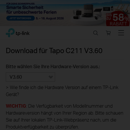
Close
Click
Search
Online
Menu
TP-Link, Reliably Smart
to
store
skip
the
Download für
Tapo C211
V3.60
navigation
bar
Bitte wählen Sie Ihre Hardware-Version aus.:
V3.60
>
Wie finde ich die Hardware Version auf einem TP-Link
Gerät?
WICHTIG
: Die Verfügbarkeit von Modellnummer und
Hardwareversion hängt von Ihrer Region ab. Bitte schauen
Sie auf Ihrer lokalen TP-Link-Webpräsenz nach, um die
Produktverfügbarkeit zu überprüfen.