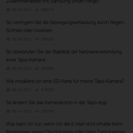
Zusammenarbeit mit Samsung SmartThings?
09-30-2022
898114
views
So verringern Sie die Bewegungserfassung durch Regen,
Schnee oder Insekten
09-30-2022
293024
views
So überprüfen Sie die Stabilität der Netzwerkverbindung
einer Tapo-Kamera
09-30-2022
363600
views
Wie installiere ich eine SD-Karte für meine Tapo-Kamera?
09-30-2022
919285
views
So ändern Sie das Kamerakonto in der Tapo-App
06-15-2020
369749
views
Was kann ich tun, wenn ich die E-Mail nicht erhalte beim
Registrieren eines Cloud-Kontos oder beim Zurücksetzen