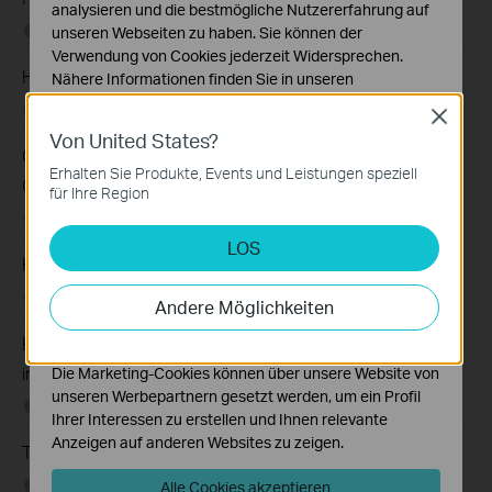
analysieren und die bestmögliche Nutzererfahrung auf
10-17-2025
82423
views
unseren Webseiten zu haben. Sie können der
Verwendung von Cookies jederzeit Widersprechen.
How to improve video clarity and quality of Tapo Camera
Nähere Informationen finden Sie in unseren
Datenschutzhinweisen
.
09-26-2025
84825
views
Close
Von United States?
Notwendige Cookies
General questions about Pan & Tilt feature of TP-Link
Diese Cookies sind zur Funktion der Website
Erhalten Sie Produkte, Events und Leistungen speziell
Camera
erforderlich und können in Ihren Systemen nicht
für Ihre Region
deaktiviert werden.
09-09-2025
81759
views
LOS
Analyse- und Marketing-Cookies
How to use Alexa Snapshot with Tapo Cameras
Analyse-Cookies ermöglichen es uns, Ihre Aktivitäten
auf unserer Website zu analysieren, um die
08-18-2025
55995
views
Andere Möglichkeiten
Funktionsweise unserer Website zu verbessern und
Kann ich die Tapo/Kasa-App nicht zur Steuerung meiner
anzupassen.
intelligenten Geräte verwenden?
Die Marketing-Cookies können über unsere Website von
unseren Werbepartnern gesetzt werden, um ein Profil
04-09-2024
192237
views
Ihrer Interessen zu erstellen und Ihnen relevante
Anzeigen auf anderen Websites zu zeigen.
The most frequent asked questions about TP-Link Sales
07-09-2025
121160
views
Alle Cookies akzeptieren