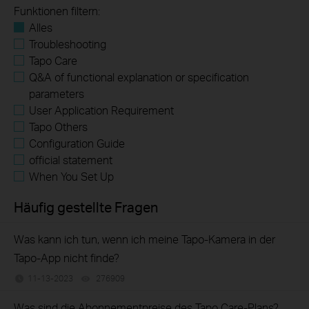
Funktionen filtern:
Alles
Troubleshooting
Tapo Care
Q&A of functional explanation or specification
parameters
User Application Requirement
Tapo Others
Configuration Guide
official statement
When You Set Up
Häufig gestellte Fragen
Was kann ich tun, wenn ich meine Tapo-Kamera in der
Tapo-App nicht finde?
11-13-2023
276909
views
Was sind die Abonnementpreise des Tapo Care-Plans?