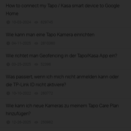
How to connect my Tapo / Kasa smart device to Google
Home
10-03-2024
629745
views
Wie kann man eine Tapo Kamera einrichten
04-11-2025
2810360
views
Wie richtet man Geofencing in der Tapo/Kasa App ein?
03-25-2025
52396
views
Was passiert, wenn ich mich nicht anmelden kann oder
die TP-Link ID nicht aktiviere?
10-10-2022
260772
views
Wie kann ich neue Kameras zu meinem Tapo Care Plan
hinzufügen?
12-26-2025
250962
views