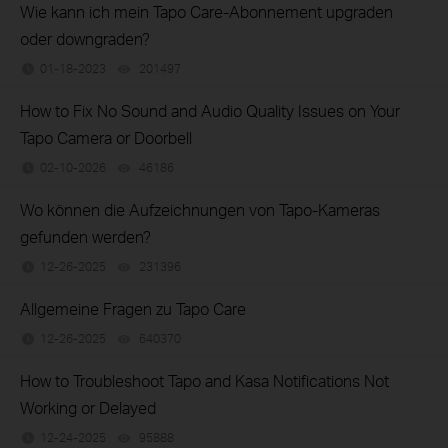
Wie kann ich mein Tapo Care-Abonnement upgraden
oder downgraden?
01-18-2023
201497
views
How to Fix No Sound and Audio Quality Issues on Your
Tapo Camera or Doorbell
02-10-2026
46186
views
Wo können die Aufzeichnungen von Tapo-Kameras
gefunden werden?
12-26-2025
231396
views
Allgemeine Fragen zu Tapo Care
12-26-2025
640370
views
How to Troubleshoot Tapo and Kasa Notifications Not
Working or Delayed
12-24-2025
95888
views