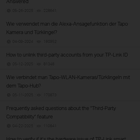
Answered
05-26-2025
228641
views
Wie verwendet man die Alexa-Ansagefunktion der Tapo
Kamera und Türklingel?
04-09-2024
160952
views
How to unlink third-party accounts from your TP-Link ID
05-12-2025
81348
views
Wie verbindet man Tapo-WLAN-Kameras/Türklingeln mit
dem Tapo-Hub?
05-11-2025
170873
views
Frequently asked questions about the "Third-Party
Compatibility" feature
04-22-2025
110841
views
How to verify if it’s the hardware issue of TP-Link smart