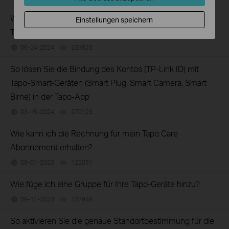
Wie kann ich die Schwenk- und Neigefunktion der
Einstellungen speichern
Tapo/Kasa-Kameras in der Tapo-App nutzen?
06-24-2024
233623
views
So lösen Sie die Bindung des Kontos (TP-Link ID) mit
Tapo-Smart-Geräten (Smart Plug, Smart Camera, Smart
Birne) in der Tapo-App
03-15-2024
270123
views
Wie kann ich die Rechnung für mein Tapo Care
Abonnement erhalten?
09-01-2023
122051
views
Wie füge ich eine Gruppe für Ihre Tapo-Geräte hinzu?
09-11-2023
137948
views
So aktivieren Sie die genaue Standortbestimmung für die