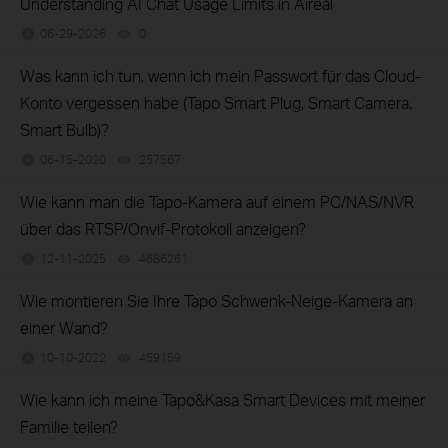
Understanding AI Chat Usage Limits in Aireal
06-29-2026
0
views
Was kann ich tun, wenn ich mein Passwort für das Cloud-
Konto vergessen habe (Tapo Smart Plug, Smart Camera,
Smart Bulb)?
06-15-2020
257567
views
Wie kann man die Tapo-Kamera auf einem PC/NAS/NVR
über das RTSP/Onvif-Protokoll anzeigen?
12-11-2025
4686261
views
Wie montieren Sie Ihre Tapo Schwenk-Neige-Kamera an
einer Wand?
10-10-2022
459159
views
Wie kann ich meine Tapo&Kasa Smart Devices mit meiner
Familie teilen?