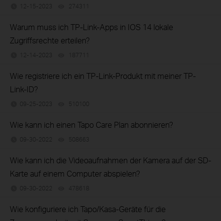
12-15-2023
274311
views
Warum muss ich TP-Link-Apps in IOS 14 lokale
Zugriffsrechte erteilen?
12-14-2023
187711
views
Wie registriere ich ein TP-Link-Produkt mit meiner TP-
Link-ID?
09-25-2023
510100
views
Wie kann ich einen Tapo Care Plan abonnieren?
09-30-2022
508663
views
Wie kann ich die Videoaufnahmen der Kamera auf der SD-
Karte auf einem Computer abspielen?
09-30-2022
478618
views
Wie konfiguriere ich Tapo/Kasa-Geräte für die