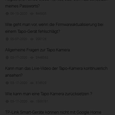
meines Passworts?
06-15-2020
646935
views
Wie geht man vor, wenn die Firmwareaktualisierung bei
einem Tapo-Gerät fehlschlägt?
05-07-2020
200126
views
Allgemeine Fragen zur Tapo Kamera
03-17-2020
2446563
views
Kann man das Live-Video der Tapo-Kamera kontinuierlich
ansehen?
03-17-2020
516529
views
Wie kann man eine Tapo Kamera zurücksetzen ?
03-17-2020
1500191
views
TP-Link Smart-Geräte können nicht mit Google Home