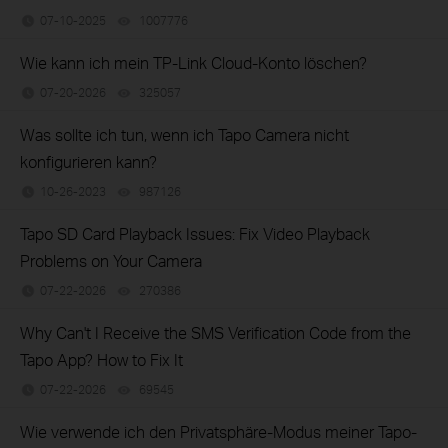
07-10-2025
1007776
views
Wie kann ich mein TP-Link Cloud-Konto löschen?
07-20-2026
325057
views
Was sollte ich tun, wenn ich Tapo Camera nicht
konfigurieren kann?
10-26-2023
987126
views
Tapo SD Card Playback Issues: Fix Video Playback
Problems on Your Camera
07-22-2026
270386
views
Why Can't I Receive the SMS Verification Code from the
Tapo App? How to Fix It
07-22-2026
69545
views
Wie verwende ich den Privatsphäre-Modus meiner Tapo-