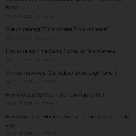
home
04-15-2025
103397
views
Warum benötigt TP-Link meine E-Mail-Adresse?
08-25-2023
282212
views
How to set up Time Stamp Format on Tapo Camera
03-19-2025
104027
views
Why do I receive a "We Noticed a New Login" email?
03-11-2025
128986
views
How to create 3D Map in the Tapo App for Pad
01-15-2025
97348
views
How to configure Home feature and Room feature in Tapo
app
01-15-2025
123718
views