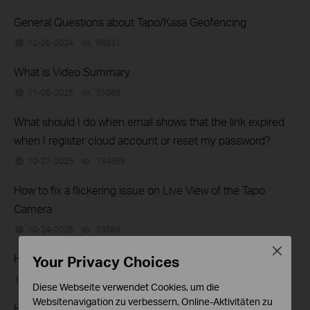
General Questions about Tapo/Kasa Geofencing
12-26-2024
68231
views
What is Video Summary
11-05-2025
51086
views
What should I do when email shows that the link expired
when I register cloud account or reset my password?
10-27-2025
134599
views
How to fix a flickering issue on Live View of the Tapo
Camera
10-24-2025
53589
views
Close
How to set up routines for Tapo devices via Alexa app
Your Privacy Choices
10-21-2025
64041
views
Diese Webseite verwendet Cookies, um die
Websitenavigation zu verbessern, Online-Aktivitäten zu
How to stream Tapo / Kasa Camera on Google device