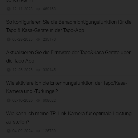
12-11-2023
469163
views
So konfigurieren Sie die Benachrichtigungsfunktion für die
Tapo & Kasa-Geräte in der Tapo-App
05-28-2025
235170
views
Aktualisieren Sie die Firmware der Tapo&Kasa Geräte über
die Tapo App
12-26-2025
330145
views
Wie aktiviere ich die Erkennungsfunktion der Tapo/Kasa-
Kamera und -Türklingel?
02-10-2026
608622
views
Wie kann ich meine TP-Link-Kamera für optimale Leistung
aufstellen?
04-09-2024
126739
views