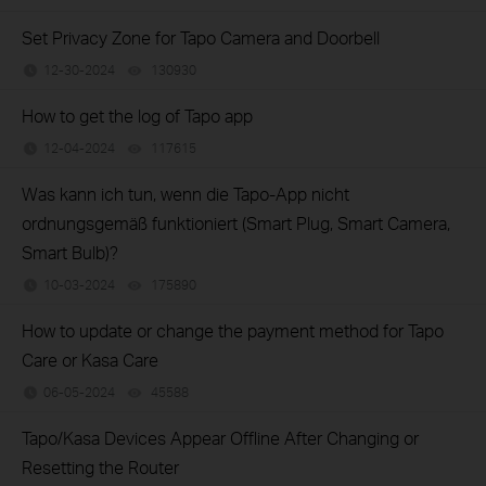
Set Privacy Zone for Tapo Camera and Doorbell
12-30-2024
130930
views
How to get the log of Tapo app
12-04-2024
117615
views
Was kann ich tun, wenn die Tapo-App nicht
ordnungsgemäß funktioniert (Smart Plug, Smart Camera,
Smart Bulb)?
10-03-2024
175890
views
How to update or change the payment method for Tapo
Care or Kasa Care
06-05-2024
45588
views
Tapo/Kasa Devices Appear Offline After Changing or
Resetting the Router