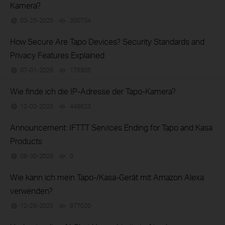
Kamera?
03-25-2025
300734
views
How Secure Are Tapo Devices? Security Standards and
Privacy Features Explained
07-01-2026
175905
views
Wie finde ich die IP-Adresse der Tapo-Kamera?
12-02-2023
448623
views
Announcement: IFTTT Services Ending for Tapo and Kasa
Products
06-30-2026
0
views
Wie kann ich mein Tapo-/Kasa-Gerät mit Amazon Alexa
verwenden?
12-26-2025
977020
views