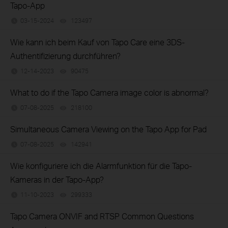
Tapo-App
03-15-2024
123497
views
Wie kann ich beim Kauf von Tapo Care eine 3DS-
Authentifizierung durchführen?
12-14-2023
90475
views
What to do if the Tapo Camera image color is abnormal?
07-08-2025
218100
views
Simultaneous Camera Viewing on the Tapo App for Pad
07-08-2025
142941
views
Wie konfiguriere ich die Alarmfunktion für die Tapo-
Kameras in der Tapo-App?
11-10-2023
299333
views
Tapo Camera ONVIF and RTSP Common Questions