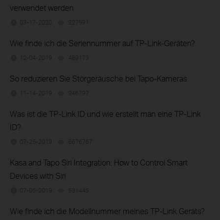
verwendet werden
03-17-2020
227591
views
Wie finde ich die Seriennummer auf TP-Link-Geräten?
12-04-2019
489173
views
So reduzieren Sie Störgeräusche bei Tapo-Kameras
11-14-2019
246797
views
Was ist die TP-Link ID und wie erstellt man eine TP-Link
ID?
07-25-2019
6676767
views
Kasa and Tapo Siri Integration: How to Control Smart
Devices with Siri
07-05-2019
531445
views
Wie finde ich die Modellnummer meines TP-Link Geräts?