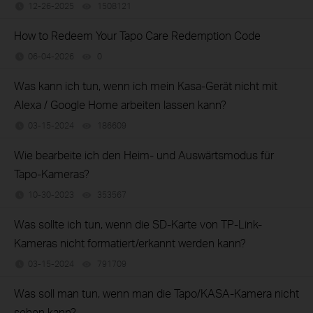
12-26-2025
1508121
views
How to Redeem Your Tapo Care Redemption Code
06-04-2026
0
views
Was kann ich tun, wenn ich mein Kasa-Gerät nicht mit
Alexa / Google Home arbeiten lassen kann?
03-15-2024
186609
views
Wie bearbeite ich den Heim- und Auswärtsmodus für
Tapo-Kameras?
10-30-2023
353567
views
Was sollte ich tun, wenn die SD-Karte von TP-Link-
Kameras nicht formatiert/erkannt werden kann?
03-15-2024
791709
views
Was soll man tun, wenn man die Tapo/KASA-Kamera nicht
sehen kann?