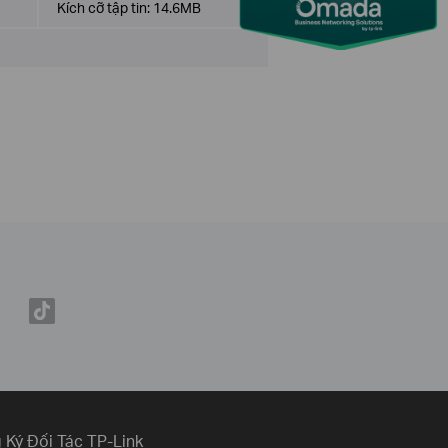
Kích cỡ tập tin:
14.6MB
 Ký Đối Tác TP-Link