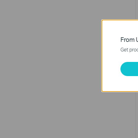
From U
Get prod