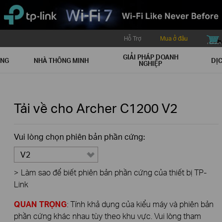
Hỗ Trợ
Mua ở đâu
buy icon
GIẢI PHÁP DOANH
ẠNG
NHÀ THÔNG MINH
DỊC
NGHIỆP
Tải về cho
Archer C1200
V2
Vui lòng chọn phiên bản phần cứng:
V2
>
Làm sao để biết phiên bản phần cứng của thiết bị TP-
Link
QUAN TRỌNG
: Tính khả dụng của kiểu máy và phiên bản
phần cứng khác nhau tùy theo khu vực. Vui lòng tham