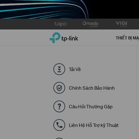
Click
to
TP-Link, Reliably Smart
skip
THIẾT BỊ M
the
navigation
bar
Tải Về
Chính Sách Bảo Hành
Câu Hỏi Thường Gặp
Liên Hệ Hỗ Trợ kỹ Thuật