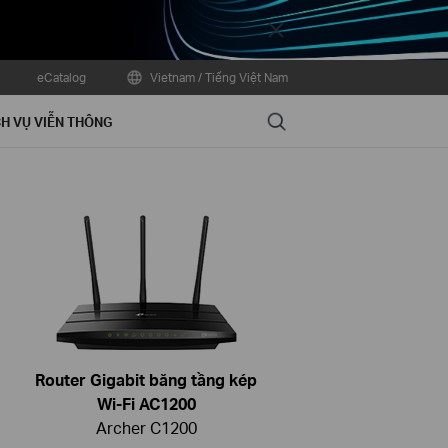
Close
eCatalog
Vietnam / Tiếng Việt Nam
Search
H VỤ VIỄN THÔNG
Router Gigabit băng tầng kép
Wi-Fi AC1200
Archer C1200