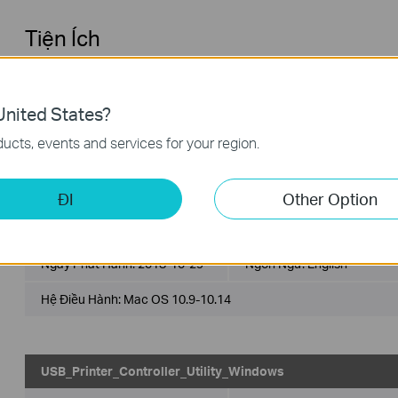
Tiện Ích
USB_Printer_Controller_Utility_Mac
nited States?
Ngày Phát Hành:
2022-02-21
Ngôn Ngữ:
English
ucts, events and services for your region.
Hệ Điều Hành: Mac OS 10.15/11.x/12.x
ĐI
Other Option
USB_Printer_Controller_Utility_Mac
Ngày Phát Hành:
2018-10-29
Ngôn Ngữ:
English
Hệ Điều Hành: Mac OS 10.9-10.14
USB_Printer_Controller_Utility_Windows