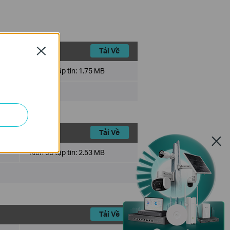
Tải Về
Close
Kích cỡ tập tin:
1.75 MB
Tải Về
Kích cỡ tập tin:
2.53 MB
Tải Về