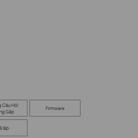
 Câu Hỏi
Firmware
ng Gặp
ả lập