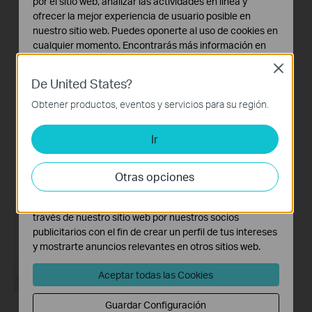
por el sitio web, analizar las actividades en línea y
un módem DSL y un
navegador web
ofrecer la mejor experiencia de usuario posible en
enrutador TP-Link
nuestro sitio web. Puedes oponerte al uso de cookies en
cualquier momento. Encontrarás más información en
nuestra
política de privacidad
.
Close
Si no puede acceder a
De United States?
Cookies Básicas
Internet con un módem
Estas cookies son necesarias para el funcionamiento
Obtener productos, eventos y servicios para su región.
DSL y un enrutador TP-
del sitio web y no pueden desactivarse en tu sistema.
Link, este video puede
Ir
Cookies de Análisis y de Marketing
ayudarlo a resolver el
Las cookies de análisis nos permiten analizar tus
problema.
actividades en nuestro sitio web con el fin de mejorar y
Otras opciones
Más
adaptar la funcionalidad del mismo.
Las cookies de marketing pueden ser instaladas a
través de nuestro sitio web por nuestros socios
publicitarios con el fin de crear un perfil de tus intereses
y mostrarte anuncios relevantes en otros sitios web.
Aceptar todas las Cookies
Guardar Configuración