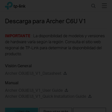
Click
Search
Menu
TP-Link, Reliably Smart
to
skip
the
Descarga para
Archer C6U
V1
navigation
bar
IMPORTANTE
: La disponibilidad de modelos y versiones
de hardware varía según la región. Consulta el sitio web
regional de TP-Link para determinar la disponibilidad del
producto.
Visión General
Archer C6U(EU)_V1_Datasheet
Manual
Archer C6U(EU)_V1_User Guide
Archer C6U(EU)_V1_Quick Installation Guide
Vídeo de
Preguntas más