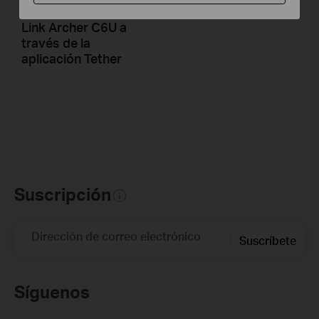
Cómo configurar TP-
Link Archer C6U a
través de la
aplicación Tether
Suscripción
Dirección de correo electrónico
Suscríbete
Síguenos