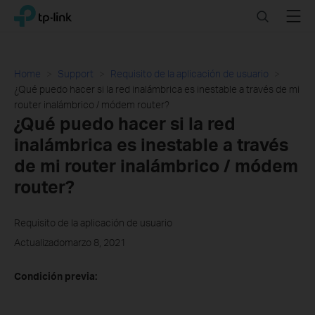
Click
Search
Menu
TP-Link, Reliably Smart
to
skip
the
navigation
Home
Support
Requisito de la aplicación de usuario
bar
¿Qué puedo hacer si la red inalámbrica es inestable a través de mi
router inalámbrico / módem router?
¿Qué puedo hacer si la red
inalámbrica es inestable a través
de mi router inalámbrico / módem
router?
Requisito de la aplicación de usuario
Actualizadomarzo 8, 2021
Condición previa: