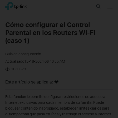
Click
Search
Menu
TP-Link, Reliably Smart
to
skip
the
Cómo configurar el Control
navigation
Parental en los Routers Wi-Fi
bar
(caso 1)
Guía de configuración
Actualizado12-18-2024 06:40:35 AM
1030328
Este artículo se aplica a:
Esta función le permite configurar restricciones de acceso a
Internet exclusivas para cada miembro de su familia. Puede
bloquear contenido inapropiado, establecer límites diarios para
el tiempo total que pasa en línea y restringir el acceso a Internet