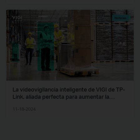
Noticias
La videovigilancia inteligente de VIGI de TP-
Link, aliada perfecta para aumentar la
seguridad de centros logísticos y
11-18-2024
almacenes