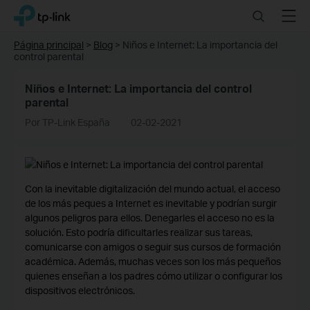
Click
Search
Menu
TP-Link, Reliably Smart
to
skip
Página principal
>
Blog
>
Niños e Internet: La importancia del
the
control parental
navigation
bar
Niños e Internet: La importancia del control
parental
Por TP-Link España
02-02-2021
Con la inevitable digitalización del mundo actual, el acceso
de los más peques a Internet es inevitable y podrían surgir
algunos peligros para ellos. Denegarles el acceso no es la
solución. Esto podría dificultarles realizar sus tareas,
comunicarse con amigos o seguir sus cursos de formación
académica. Además, muchas veces son los más pequeños
quienes enseñan a los padres cómo utilizar o configurar los
dispositivos electrónicos.