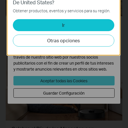
De United States?
Cookies Básicas
Estas cookies son necesarias para el funcionamiento
Obtener productos, eventos y servicios para su región.
del sitio web y no pueden desactivarse en tu sistema.
Cómo ver el Mundial 2026 en España: la guía
Ir
Cookies de Análisis y de Marketing
completa (y cómo preparar tu WiFi para no
Las cookies de análisis nos permiten analizar tus
perderte ni un gol)
actividades en nuestro sitio web con el fin de mejorar y
Otras opciones
05-04-2026
adaptar la funcionalidad del mismo.
Las cookies de marketing pueden ser instaladas a
través de nuestro sitio web por nuestros socios
publicitarios con el fin de crear un perfil de tus intereses
Noticias
y mostrarte anuncios relevantes en otros sitios web.
Aceptar todas las Cookies
Guardar Configuración