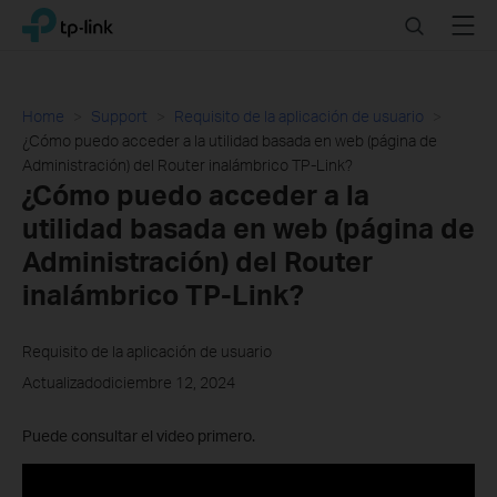
Click
Search
Menu
TP-Link, Reliably Smart
to
skip
the
navigation
Home
Support
Requisito de la aplicación de usuario
bar
¿Cómo puedo acceder a la utilidad basada en web (página de
Administración) del Router inalámbrico TP-Link?
¿Cómo puedo acceder a la
utilidad basada en web (página de
Administración) del Router
inalámbrico TP-Link?
Requisito de la aplicación de usuario
Actualizadodiciembre 12, 2024
Puede consultar el video primero.