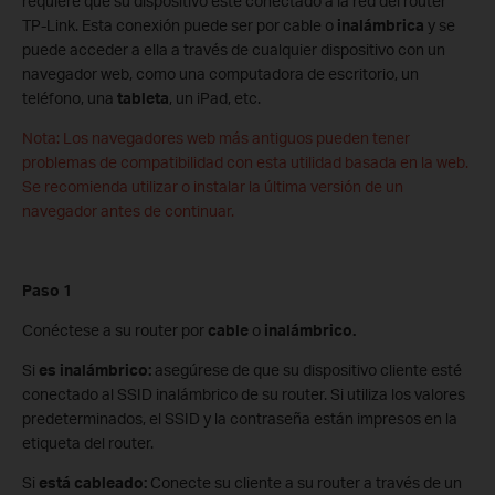
requiere que su dispositivo esté conectado a la red del router
TP-Link. Esta conexión puede ser por cable o
inalámbrica
y se
puede acceder a ella a través de cualquier dispositivo con un
navegador web, como una computadora de escritorio, un
teléfono, una
tableta
, un iPad, etc.
Nota: Los navegadores web más antiguos pueden tener
problemas de compatibilidad con esta utilidad basada en la web.
Se recomienda utilizar o instalar la última versión de un
navegador antes de continuar.
Paso 1
Conéctese a su router por
cable
o
inalámbrico.
Si
es inalámbrico:
asegúrese de que su dispositivo cliente esté
conectado al SSID inalámbrico de su router. Si utiliza los valores
predeterminados, el SSID y la contraseña están impresos en la
etiqueta del router.
Si
está cableado:
Conecte su cliente a su router a través de un