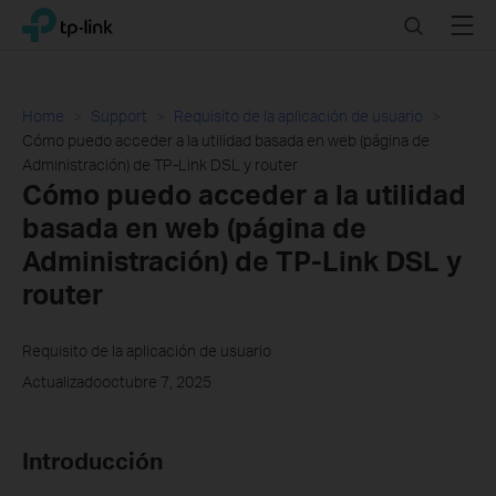
Click
Search
Menu
TP-Link, Reliably Smart
to
skip
the
navigation
Home
Support
Requisito de la aplicación de usuario
bar
Cómo puedo acceder a la utilidad basada en web (página de
Administración) de TP-Link DSL y router
Cómo puedo acceder a la utilidad
basada en web (página de
Administración) de TP-Link DSL y
router
Requisito de la aplicación de usuario
Actualizadooctubre 7, 2025
Introducción