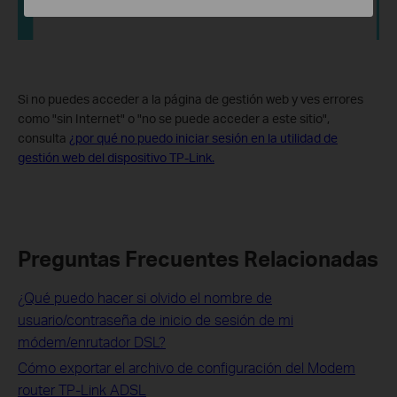
Si no puedes acceder a la página de gestión web y ves errores
como "sin Internet" o "no se puede acceder a este sitio",
consulta
¿por qué no puedo iniciar sesión en la utilidad de
gestión web del dispositivo TP-Link.
Preguntas Frecuentes Relacionadas
¿Qué puedo hacer si olvido el nombre de
usuario/contraseña de inicio de sesión de mi
módem/enrutador DSL?
Cómo exportar el archivo de configuración del Modem
router TP-Link ADSL