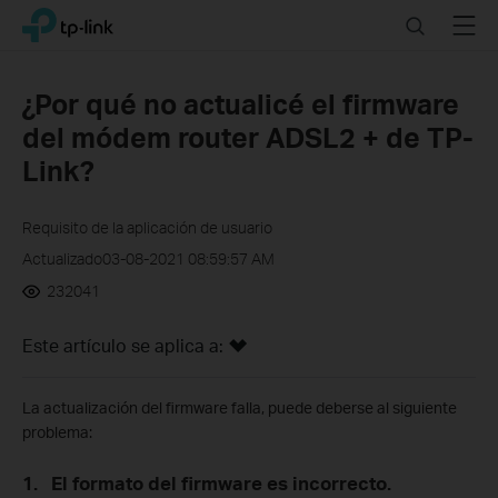
Click
Search
Menu
TP-Link, Reliably Smart
to
skip
the
¿Por qué no actualicé el firmware
navigation
del módem router ADSL2 + de TP-
bar
Link?
Requisito de la aplicación de usuario
Actualizado03-08-2021 08:59:57 AM
232041
Este artículo se aplica a:
La actualización del firmware falla, puede deberse al siguiente
problema:
1.
El formato del firmware es incorrecto.