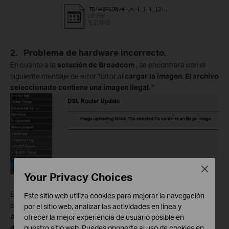
2.
Problema de hardware incorrecto.
En cuanto a la
solución de Broadcom
, se encontrará con el
siguiente mensaje de error “Error al
cargar la imagen. El archivo
seleccionado contiene una imagen ilegal.
"
Close
Your Privacy Choices
En cuanto a la
solución Trendchip
, se encontrará con el
Este sitio web utiliza cookies para mejorar la navegación
siguiente mensaje de
error
:
"
Error: NO SE PUEDE
por el sitio web, analizar las actividades en línea y
ACTUALIZAR DEBIDO A ... El enrutador no aceptó el archivo
ofrecer la mejor experiencia de usuario posible en
nuestro sitio web. Puedes oponerte al uso de cookies en
de carga".