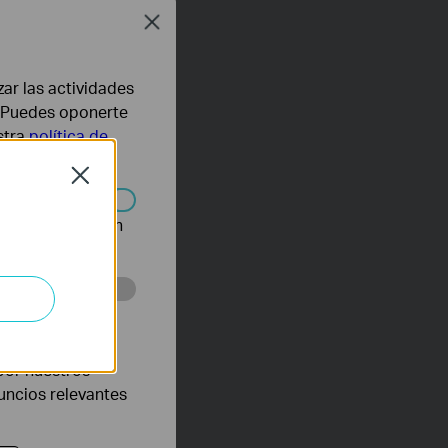
Close
zar las actividades
b. Puedes oponerte
stra
política de
Close
n desactivarse en
eb con el fin de
por nuestros
nuncios relevantes