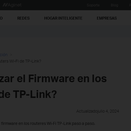
Soporte
Blog
P
PO
REDES
HOGAR INTELIGENTE
EMPRESAS
ación
uters Wi-Fi de TP-Link?
ar el Firmware en los
de TP-Link?
Actualizadojulio 4, 2024
el firmware en los routeres Wi-Fi TP-Link paso a paso.