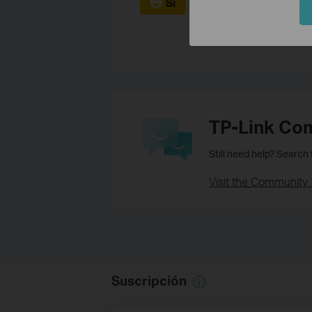
Sí
No
TP-Link Co
Still need help? Search
Visit the Community 
Suscripción