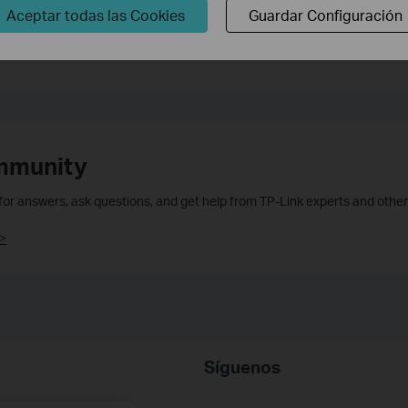
Aceptar todas las Cookies
Guardar Configuración
mmunity
 for answers, ask questions, and get help from TP-Link experts and other
>
Síguenos