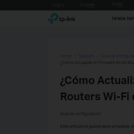
Click
to
TP-Link, Reliably Smart
skip
TIENDA TA
the
navigation
bar
Home
Support
Guía de configur
¿Cómo Actualizar el Firmware en los Ro
¿Cómo Actualiz
Routers Wi-Fi 
Guía de configuración
Este artículo lo guiará para actualizar 