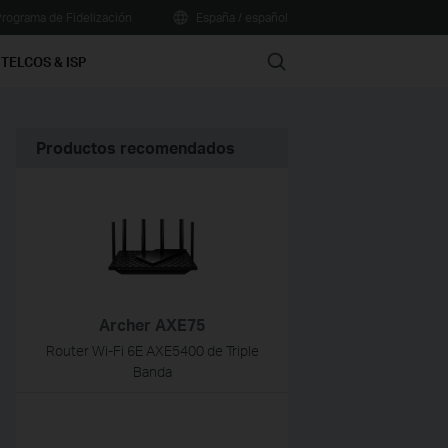
rograma de Fidelización
España / español
Search
TELCOS & ISP
Productos recomendados
Archer AXE75
Router Wi-Fi 6E AXE5400 de Triple
Banda