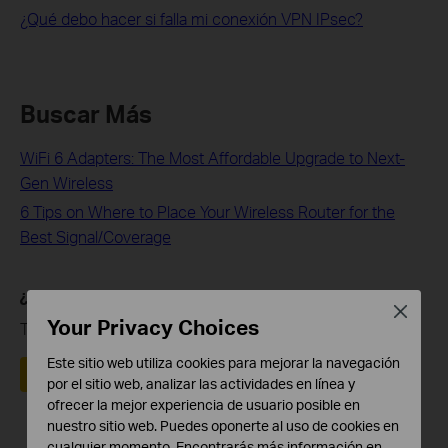
¿Qué debo hacer si falla mi conexión VPN IPsec?
Buscar Más
WiFi 6 Adapters: The Most Affordable Upgrade to Next-
Gen Wireless
6 Tips on Where to Place Your Wireless Router for the
Best Signal/Coverage
¿Es útil este artículo?
Close
Your Privacy Choices
Tus comentarios nos ayudan a mejorar esta web.
Este sitio web utiliza cookies para mejorar la navegación
Sí
No
por el sitio web, analizar las actividades en línea y
ofrecer la mejor experiencia de usuario posible en
nuestro sitio web. Puedes oponerte al uso de cookies en
cualquier momento. Encontrarás más información en