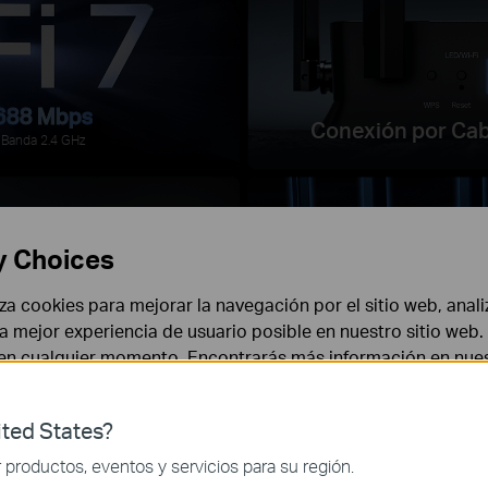
688 Mbps
Conexión por Cab
Banda 2.4 GHz
y Choices
liza cookies para mejorar la navegación por el sitio web, anali
 la mejor experiencia de usuario posible en nuestro sitio we
6 Antenas de Alt
 en cualquier momento. Encontrarás más información en nue
Fácil Configuració
ted States?
y Uso
 necesarias para el funcionamiento del sitio web y no puede
productos, eventos y servicios para su región.
con la App Tether