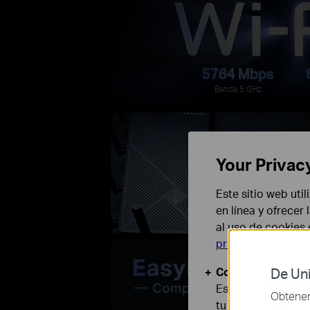
5764 Mbps
Banda 5 GHz
Your Privac
Este sitio web uti
en línea y ofrecer
al uso de cookies
privacidad
.
Cookies Básicas
De Uni
Estas cookies son
Obtener 
tu sistema.