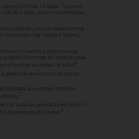
1× puerto WAN de 2.5 Gbps, 1× puerto
s LAN de 1 Gbps ofrecen transmisiones
tenas externas junto con Beamforming
, conexiones más fuertes y fiables, y
nciona con routers y extensores de
a red Wi-Fi en malla sin interrupciones
8
rtes y demoras al cambiar de señal.
La gestión de la red nunca ha sido tan
d mejorada que protege contra las
7
cientes.
le con todas las generaciones de Wi-Fi,
9
 los proveedores de internet.