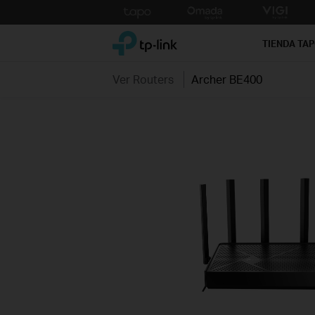
Click
to
TP-Link, Reliably Smart
skip
TIENDA TA
the
navigation
Ver Routers
Archer BE400
bar