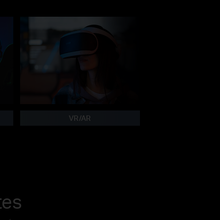
VR/AR
tes