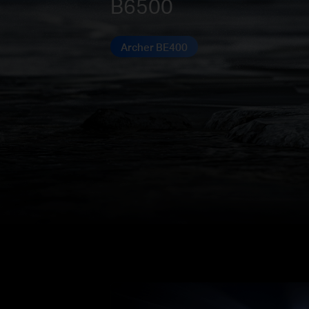
B6500
Archer BE400