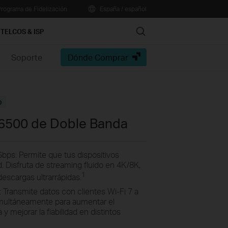
rograma de Fidelización
España / español
Search
TELCOS & ISP
Soporte
Dónde Comprar
o
E6500 de Doble Banda
Gbps: Permite que tus dispositivos
 Disfruta de streaming fluido en 4K/8K,
1
escargas ultrarrápidas.
 Transmite datos con clientes Wi-Fi 7 a
imultáneamente para aumentar el
 y mejorar la fiabilidad en distintos