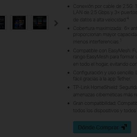
Conexión por cable de 2.5G: 
LAN de 2.5 Gbps y 3× puerto
4
de datos a alta velocidad.
Cobertura maximizada: 6× an
proporcionan mayor capacidad
1
menos interferencias.
Compatible con EasyMesh: Fu
rango EasyMesh para formar un
en todo el hogar, evitando co
Configuración y uso sencillo: 
fácil gracias a la app Tether.
TP-Link HomeShield: Segurida
amenazas cibernéticas más re
Gran compatibilidad: Compatib
todos los dispositivos y todos
Dónde Comprar