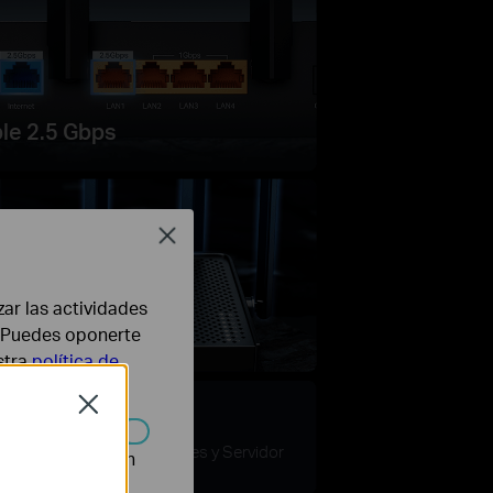
le 2.5 Gbps
Close
zar las actividades
b. Puedes oponerte
o Rendimiento
stra
política de
Close
n
VPN
Clientes y Servidor
n desactivarse en