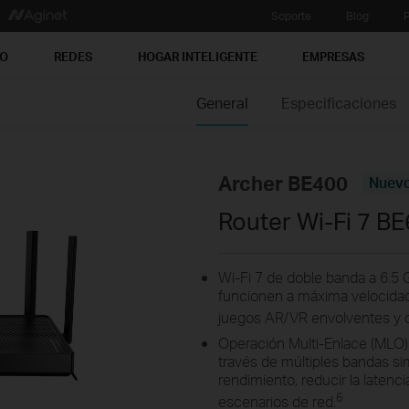
Soporte
Blog
P
PO
REDES
HOGAR INTELIGENTE
EMPRESAS
General
Especificaciones
Archer BE400
Nuev
Router Wi-Fi 7 B
Wi-Fi 7 de doble banda a 6.5 
funcionen a máxima velocidad.
juegos AR/VR envolventes y d
Operación Multi-Enlace (MLO):
través de múltiples bandas s
rendimiento, reducir la latencia
6
escenarios de red.