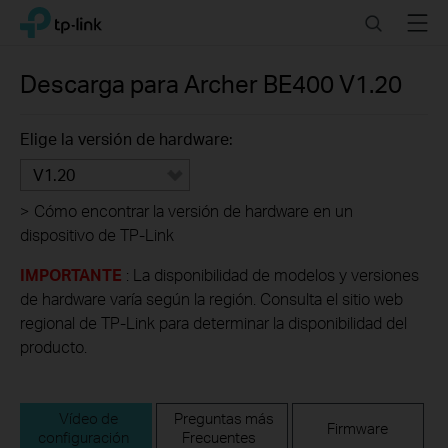
Click
Search
Menu
TP-Link, Reliably Smart
to
skip
the
Descarga para
Archer BE400
V1.20
navigation
bar
Elige la versión de hardware:
V1.20
>
Cómo encontrar la versión de hardware en un
dispositivo de TP-Link
IMPORTANTE
: La disponibilidad de modelos y versiones
de hardware varía según la región. Consulta el sitio web
regional de TP-Link para determinar la disponibilidad del
producto.
Vídeo de
Preguntas más
Firmware
configuración
Frecuentes