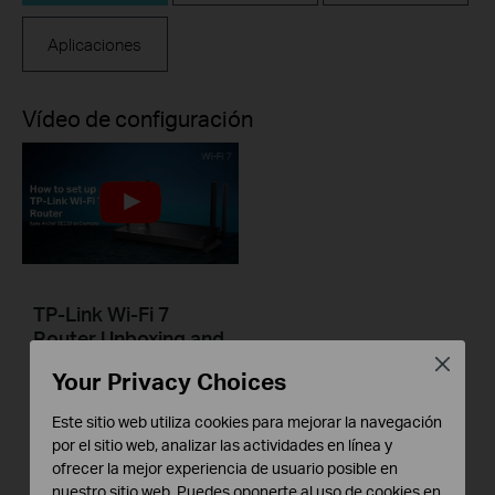
Aplicaciones
Vídeo de configuración
TP-Link Wi-Fi 7
Router Unboxing and
Setup on the Tether
Close
Your Privacy Choices
APP (take Archer
BE230 as Example)
Este sitio web utiliza cookies para mejorar la navegación
por el sitio web, analizar las actividades en línea y
This video uses Archer BE230 as an example to show how to configure TP-Link Wi-Fi 7 Router with external antennas. The actual product may vary by model. For detailed information on ports, buttons, and LED indicators, please refer to the user manual for your specific model.
ofrecer la mejor experiencia de usuario posible en
nuestro sitio web. Puedes oponerte al uso de cookies en