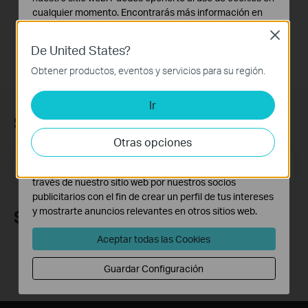
Más
cualquier momento. Encontrarás más información en
nuestra
política de privacidad
.
Close
De United States?
Cookies Básicas
Estas cookies son necesarias para el funcionamiento
Obtener productos, eventos y servicios para su región.
del sitio web y no pueden desactivarse en tu sistema.
Ir
Cookies de Análisis y de Marketing
Suscripción
Las cookies de análisis nos permiten analizar tus
actividades en nuestro sitio web con el fin de mejorar y
Otras opciones
adaptar la funcionalidad del mismo.
Dirección de correo electrónico
Suscríbete
Las cookies de marketing pueden ser instaladas a
través de nuestro sitio web por nuestros socios
publicitarios con el fin de crear un perfil de tus intereses
y mostrarte anuncios relevantes en otros sitios web.
Síguenos
Aceptar todas las Cookies
Guardar Configuración