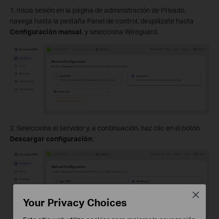
1. Inicia sesión en la página de administración de Privado,
navega hasta la pestaña Panel de control, desplázate hasta
Configuración manual
, y selecciona Wireguard.
2. Selecciona el servidor y, a continuación, haz clic en el botón
Descargar configuración
:
Close
Your Privacy Choices