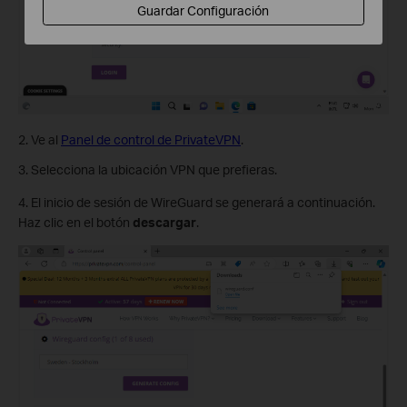
Guardar Configuración
2. Ve al
Panel de control de PrivateVPN
.
3. Selecciona la ubicación VPN que prefieras.
4. El inicio de sesión de WireGuard se generará a continuación.
Haz clic en el botón
descargar
.