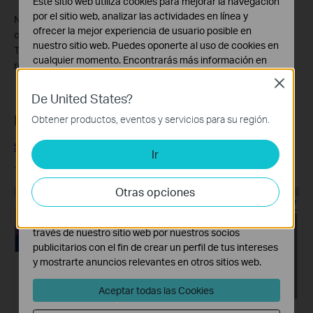
Este sitio web utiliza cookies para mejorar la navegación
por el sitio web, analizar las actividades en línea y
Nota: debido a las particularidades del protocolo WireGuard, la
ofrecer la mejor experiencia de usuario posible en
configuración descargada permanece válida durante 30 días.
nuestro sitio web. Puedes oponerte al uso de cookies en
Transcurridos los 30 días, el proceso de configuración debe
cualquier momento. Encontrarás más información en
repetirse.
nuestra
política de privacidad
.
Close
De United States?
Cookies Básicas
Estas cookies son necesarias para el funcionamiento
PrivateVPN
Obtener productos, eventos y servicios para su región.
del sitio web y no pueden desactivarse en tu sistema.
Sitio web oficial de PrivateVPN
Ir
Cookies de Análisis y de Marketing
Las cookies de análisis nos permiten analizar tus
1. Inicia sesión en el
Portal de la cuenta de Private
:
actividades en nuestro sitio web con el fin de mejorar y
Otras opciones
adaptar la funcionalidad del mismo.
Las cookies de marketing pueden ser instaladas a
través de nuestro sitio web por nuestros socios
publicitarios con el fin de crear un perfil de tus intereses
y mostrarte anuncios relevantes en otros sitios web.
Aceptar todas las Cookies