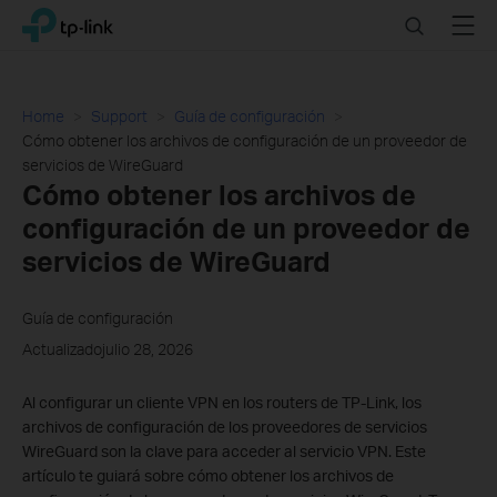
Click
Search
Menu
TP-Link, Reliably Smart
to
skip
the
navigation
Home
Support
Guía de configuración
bar
Cómo obtener los archivos de configuración de un proveedor de
servicios de WireGuard
Cómo obtener los archivos de
configuración de un proveedor de
servicios de WireGuard
Guía de configuración
Actualizadojulio 28, 2026
Al configurar un cliente VPN en los routers de TP-Link, los
archivos de configuración de los proveedores de servicios
WireGuard son la clave para acceder al servicio VPN. Este
artículo te guiará sobre cómo obtener los archivos de