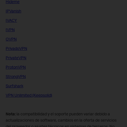
Hideme
IPVanish
IVACY
IVPN
OVPN
PrivadoVPN
PrivateVPN
ProtonVPN
StrongVPN
Surfshark
VPN Unlimited (Keepsolid)
Nota:
la compatibilidad y el soporte pueden variar debido a
actualizaciones de software, cambios en la oferta de servicios
del proveedor o ajustes técnicos en sistemas de terceros. No