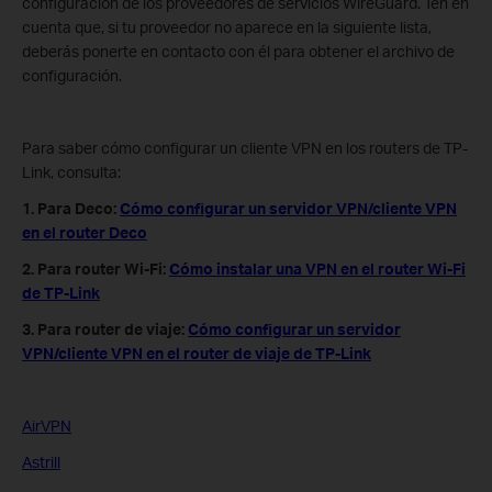
configuración de los proveedores de servicios WireGuard. Ten en
cuenta que, si tu proveedor no aparece en la siguiente lista,
deberás ponerte en contacto con él para obtener el archivo de
configuración.
Para saber cómo configurar un cliente VPN en los routers de TP-
Link, consulta:
1. Para Deco:
Cómo configurar un servidor VPN/cliente VPN
en el router Deco
2. Para router Wi-Fi:
Cómo instalar una VPN en el router Wi-Fi
de TP-Link
3. Para router de viaje:
Cómo configurar un servidor
VPN/cliente VPN en el router de viaje de TP-Link
AirVPN
Astrill