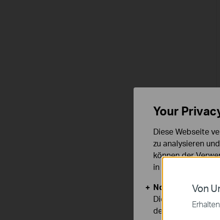
Your Privac
Diese Webseite ve
zu analysieren un
können der Verwen
in unseren
Datens
Notwendige Cook
Von Un
Diese Cookies sind
Erhalten
deaktiviert werden