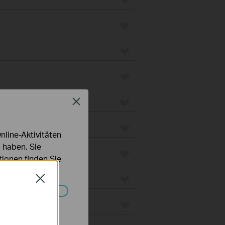
Close
line-Aktivitäten
 haben. Sie
ionen finden Sie
Close
 Gateways
Systemen nicht