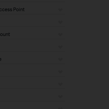
ccess Point
Mount
e