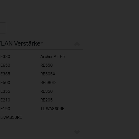
WLAN Verstärker
RE330
Archer Air E5
RE650
RE550
RE365
RE505X
RE500
RE580D
RE355
RE350
RE210
RE205
RE190
TL-WA860RE
TL-WA830RE