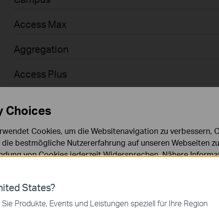
Access Max
Aggregation
Access Plus
Access
y Choices
Access Pro
rwendet Cookies, um die Websitenavigation zu verbessern, On
d die bestmögliche Nutzererfahrung auf unseren Webseiten zu
Businessanwender > Omada > WiFi > GPON
dung von Cookies jederzeit Widersprechen. Nähere Informat
chutzhinweisen
.
Agile
ies
ited States?
Businessanwender > Omada > Router > Wired
 zur Funktion der Website erforderlich und können in Ihren 
 Sie Produkte, Events und Leistungen speziell für Ihre Region
.