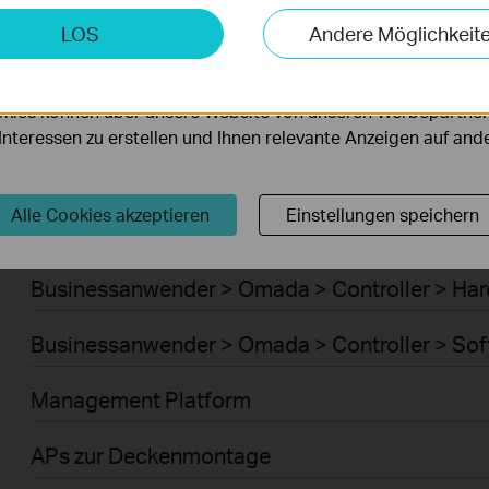
Businessanwender > Omada > Router > WiFi G
keting-Cookies
LOS
Andere Möglichkeit
möglichen es uns, Ihre Aktivitäten auf unserer Website zu an
Businessanwender > Omada > Router > 4G/5G
serer Website zu verbessern und anzupassen.
kies können über unsere Website von unseren Werbepartner
Businessanwender > Omada > Router > Integr
r Interessen zu erstellen und Ihnen relevante Anzeigen auf an
Businessanwender > Omada > Router > DSL G
Alle Cookies akzeptieren
Einstellungen speichern
Businessanwender > Omada > Controller > Cl
Businessanwender > Omada > Controller > Ha
Businessanwender > Omada > Controller > Sof
Management Platform
APs zur Deckenmontage