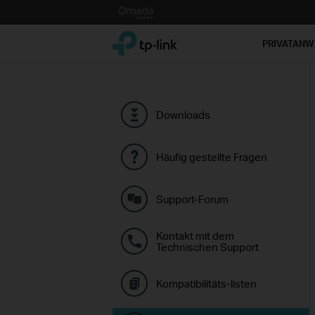
Click
to
TP-Link, Reliably Smart
skip
PRIVATAN
the
navigation
bar
Downloads
Häufig gestellte Fragen
Support-Forum
Kontakt mit dem
Technischen Support
Kompatibilitäts-listen