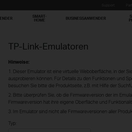
Support
Par
SMART-
S
WENDER
BUSINESSANWENDER
HOME
P
TP-Link-Emulatoren
Hinweise:
1. Dieser Emulator ist eine virtuelle Weboberfläche, in der S
ausprobieren können. Für Details zu den Funktionen und Spe
besuchen Sie bitte die Produktseite, z.B. mit Hilfe der Suchf
2. Bitte überprüfen Sie, ob die Firmwareversion der im Emula
Firmwareversion hat ihre eigene Oberfläche und Funktionalit
3. Im Emulator sind nicht alle Firmwareversionen aller Produk
Typ: