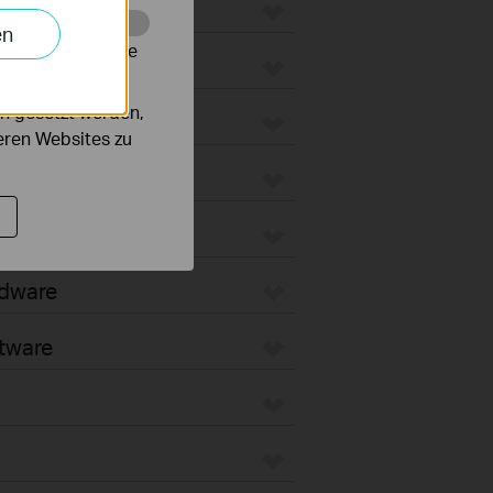
ateways
en
alysieren, um die
 WiFi Gateways
n gesetzt werden,
ated Gateways
deren Websites zu
ateways
oud-Based
rdware
tware