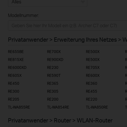
Alles
Modellnummer:
Privatanwender
Smart-Home
Privatanwender > Erweiterung Ihres Netzes > 
Businessanwender
RE655BE
RE700X
RE500X
Service-Provider
RE815XE
RE900XD
RE500X
RE6000XD
RE230
RE705X
RE605X
RE590T
RE600X
RE450
RE365
RE360
RE300
RE305
RE455
RE205
RE200
RE220
TL-WA855RE
TL-WA854RE
TL-WA850RE
Privatanwender > Router > WLAN-Router