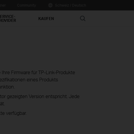
tner
Community
Schweiz / Deutsch
ERVICE-
Search
KAUFEN
ROVIDER
ie Ihre Firmware für TP-Link-Produkte
zifikationen eines Produkts
unktion.
tor gezeigten Version entspricht. Jede
ät.
te verfügbar.