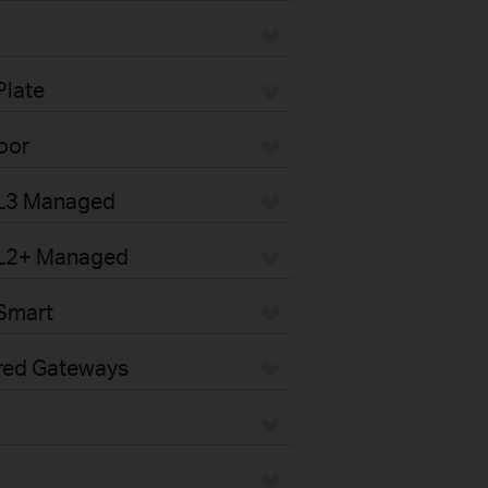
Plate
oor
 L3 Managed
 L2+ Managed
Smart
red Gateways