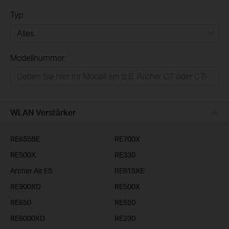
Typ:
Alles
Modellnummer:
Privatanwender
Smart-Home
Businessanwender
WLAN Verstärker
Service-Provider
RE655BE
RE700X
RE500X
RE330
Archer Air E5
RE815XE
RE900XD
RE500X
RE650
RE550
RE6000XD
RE230