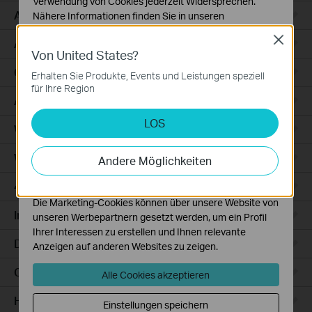
Verwendung von Cookies jederzeit Widersprechen.
Access
Nähere Informationen finden Sie in unseren
Datenschutzhinweisen
.
Close
Access Pro
Von United States?
Notwendige Cookies
Diese Cookies sind zur Funktion der Website
GPON
Erhalten Sie Produkte, Events und Leistungen speziell
erforderlich und können in Ihren Systemen nicht
für Ihre Region
deaktiviert werden.
Agile
LOS
Analyse- und Marketing-Cookies
Wired Gateways
Analyse-Cookies ermöglichen es uns, Ihre Aktivitäten
auf unserer Website zu analysieren, um die
WiFi Gateways
Andere Möglichkeiten
Funktionsweise unserer Website zu verbessern und
anzupassen.
4G/5G WiFi Gateways
Die Marketing-Cookies können über unsere Website von
Integrated Gateways
unseren Werbepartnern gesetzt werden, um ein Profil
Ihrer Interessen zu erstellen und Ihnen relevante
DSL Gateways
Anzeigen auf anderen Websites zu zeigen.
Cloud-Based
Alle Cookies akzeptieren
Hardware
Einstellungen speichern