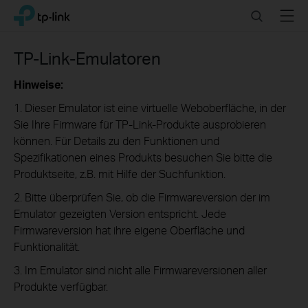
Click
Search
Menu
TP-Link, Reliably Smart
to
skip
the
TP-Link-Emulatoren
navigation
bar
Hinweise:
1. Dieser Emulator ist eine virtuelle Weboberfläche, in der
Sie Ihre Firmware für TP-Link-Produkte ausprobieren
können. Für Details zu den Funktionen und
Spezifikationen eines Produkts besuchen Sie bitte die
Produktseite, z.B. mit Hilfe der Suchfunktion.
2. Bitte überprüfen Sie, ob die Firmwareversion der im
Emulator gezeigten Version entspricht. Jede
Firmwareversion hat ihre eigene Oberfläche und
Funktionalität.
3. Im Emulator sind nicht alle Firmwareversionen aller
Produkte verfügbar.