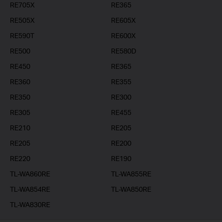
RE705X
RE365
RE505X
RE605X
RE590T
RE600X
RE500
RE580D
RE450
RE365
RE360
RE355
RE350
RE300
RE305
RE455
RE210
RE205
RE205
RE200
RE220
RE190
TL-WA860RE
TL-WA855RE
TL-WA854RE
TL-WA850RE
TL-WA830RE