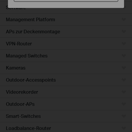
Software
Management Platform
APs zur Deckenmontage
VPN-Router
Managed Switches
Kameras
Outdoor-Accesspoints
Videorekorder
Outdoor-APs
Smart-Switches
Loadbalance-Router