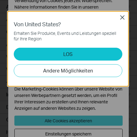
Verwendung von Cookies jederzeit Widersprechen.
Access
Nähere Informationen finden Sie in unseren
Datenschutzhinweisen
.
Close
Access Pro
Von United States?
Notwendige Cookies
Diese Cookies sind zur Funktion der Website
GPON
Erhalten Sie Produkte, Events und Leistungen speziell
erforderlich und können in Ihren Systemen nicht
für Ihre Region
deaktiviert werden.
Agile
LOS
Analyse- und Marketing-Cookies
Wired Gateways
Analyse-Cookies ermöglichen es uns, Ihre Aktivitäten
auf unserer Website zu analysieren, um die
WiFi Gateways
Andere Möglichkeiten
Funktionsweise unserer Website zu verbessern und
anzupassen.
4G/5G WiFi Gateways
Die Marketing-Cookies können über unsere Website von
Integrated Gateways
unseren Werbepartnern gesetzt werden, um ein Profil
Ihrer Interessen zu erstellen und Ihnen relevante
DSL Gateways
Anzeigen auf anderen Websites zu zeigen.
Cloud-Based
Alle Cookies akzeptieren
Hardware
Einstellungen speichern