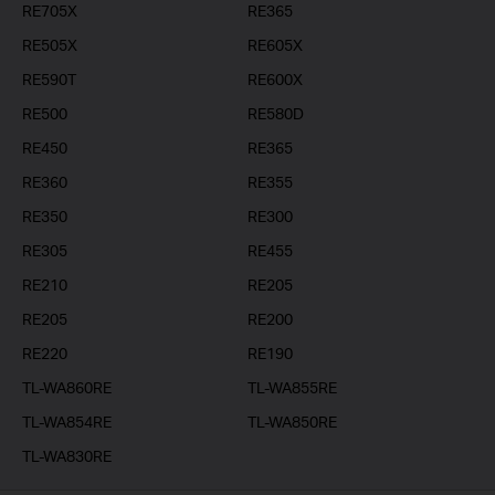
RE705X
RE365
RE505X
RE605X
RE590T
RE600X
RE500
RE580D
RE450
RE365
RE360
RE355
RE350
RE300
RE305
RE455
RE210
RE205
RE205
RE200
RE220
RE190
TL-WA860RE
TL-WA855RE
TL-WA854RE
TL-WA850RE
TL-WA830RE