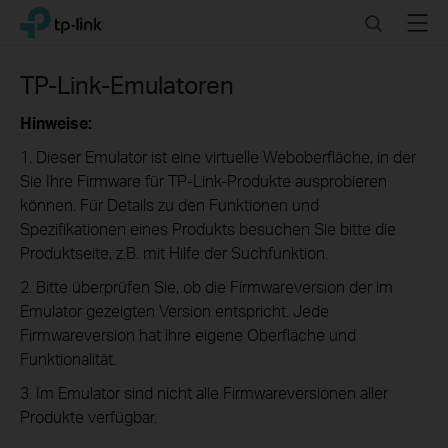
Click
Search
Menu
TP-Link, Reliably Smart
to
skip
the
TP-Link-Emulatoren
navigation
bar
Hinweise:
1. Dieser Emulator ist eine virtuelle Weboberfläche, in der
Sie Ihre Firmware für TP-Link-Produkte ausprobieren
können. Für Details zu den Funktionen und
Spezifikationen eines Produkts besuchen Sie bitte die
Produktseite, z.B. mit Hilfe der Suchfunktion.
2. Bitte überprüfen Sie, ob die Firmwareversion der im
Emulator gezeigten Version entspricht. Jede
Firmwareversion hat ihre eigene Oberfläche und
Funktionalität.
3. Im Emulator sind nicht alle Firmwareversionen aller
Produkte verfügbar.