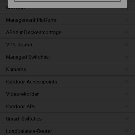
Software
Management Platform
APs zur Deckenmontage
VPN-Router
Managed Switches
Kameras
Outdoor-Accesspoints
Videorekorder
Outdoor-APs
Smart-Switches
Loadbalance-Router