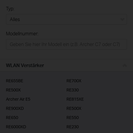
Typ:
Alles
Modellnummer:
Privatanwender
Smart-Home
Businessanwender
WLAN Verstärker
Service-Provider
RE655BE
RE700X
RE500X
RE330
Archer Air E5
RE815XE
RE900XD
RE500X
RE650
RE550
RE6000XD
RE230