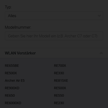
Typ:
Alles
Modellnummer:
Privatanwender
Smart-Home
Businessanwender
WLAN Verstärker
Service-Provider
RE655BE
RE700X
RE500X
RE330
Archer Air E5
RE815XE
RE900XD
RE500X
RE650
RE550
RE6000XD
RE230