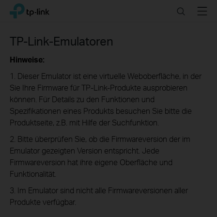
Click
Search
Menu
TP-Link, Reliably Smart
to
skip
the
TP-Link-Emulatoren
navigation
bar
Hinweise:
1. Dieser Emulator ist eine virtuelle Weboberfläche, in der
Sie Ihre Firmware für TP-Link-Produkte ausprobieren
können. Für Details zu den Funktionen und
Spezifikationen eines Produkts besuchen Sie bitte die
Produktseite, z.B. mit Hilfe der Suchfunktion.
2. Bitte überprüfen Sie, ob die Firmwareversion der im
Emulator gezeigten Version entspricht. Jede
Firmwareversion hat ihre eigene Oberfläche und
Funktionalität.
3. Im Emulator sind nicht alle Firmwareversionen aller
Produkte verfügbar.