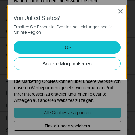
Nähere Informationen finden Sie in unseren
Access
Datenschutzhinweisen
.
Close
Von United States?
Notwendige Cookies
Access Pro
Diese Cookies sind zur Funktion der Website
Erhalten Sie Produkte, Events und Leistungen speziell
erforderlich und können in Ihren Systemen nicht
GPON
für Ihre Region
deaktiviert werden.
Agile
LOS
Analyse- und Marketing-Cookies
Analyse-Cookies ermöglichen es uns, Ihre Aktivitäten
Wired Gateways
auf unserer Website zu analysieren, um die
Andere Möglichkeiten
Funktionsweise unserer Website zu verbessern und
WiFi Gateways
anzupassen.
4G/5G WiFi Gateways
Die Marketing-Cookies können über unsere Website von
unseren Werbepartnern gesetzt werden, um ein Profil
Integrated Gateways
Ihrer Interessen zu erstellen und Ihnen relevante
Anzeigen auf anderen Websites zu zeigen.
DSL Gateways
Alle Cookies akzeptieren
Hardware
Einstellungen speichern
Software