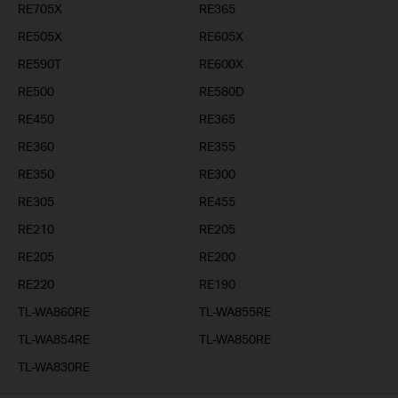
RE705X
RE365
RE505X
RE605X
RE590T
RE600X
RE500
RE580D
RE450
RE365
RE360
RE355
RE350
RE300
RE305
RE455
RE210
RE205
RE205
RE200
RE220
RE190
TL-WA860RE
TL-WA855RE
TL-WA854RE
TL-WA850RE
TL-WA830RE