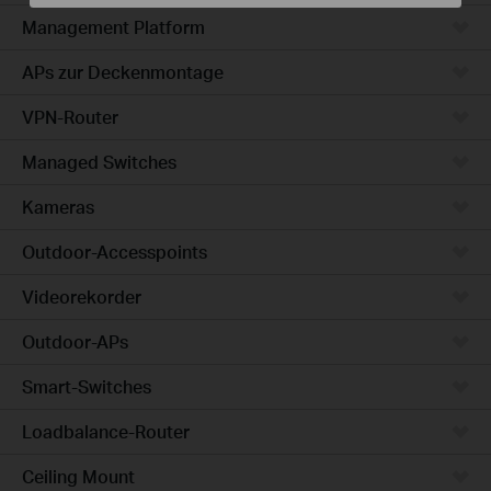
Management Platform
APs zur Deckenmontage
VPN-Router
Managed Switches
Kameras
Outdoor-Accesspoints
Videorekorder
Outdoor-APs
Smart-Switches
Loadbalance-Router
Ceiling Mount