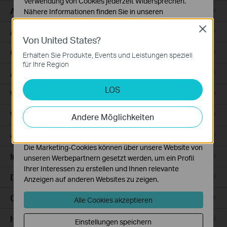
Verwendung von Cookies jederzeit Widersprechen.
Access
Nähere Informationen finden Sie in unseren
Datenschutzhinweisen
.
Close
Access Pro
Von United States?
Notwendige Cookies
Diese Cookies sind zur Funktion der Website
GPON
Erhalten Sie Produkte, Events und Leistungen speziell
erforderlich und können in Ihren Systemen nicht
für Ihre Region
deaktiviert werden.
Agile
LOS
Analyse- und Marketing-Cookies
Wired Gateways
Analyse-Cookies ermöglichen es uns, Ihre Aktivitäten
auf unserer Website zu analysieren, um die
WiFi Gateways
Andere Möglichkeiten
Funktionsweise unserer Website zu verbessern und
anzupassen.
4G/5G WiFi Gateways
Die Marketing-Cookies können über unsere Website von
Integrated Gateways
unseren Werbepartnern gesetzt werden, um ein Profil
Ihrer Interessen zu erstellen und Ihnen relevante
DSL Gateways
Anzeigen auf anderen Websites zu zeigen.
Cloud-Based
Alle Cookies akzeptieren
Hardware
Einstellungen speichern