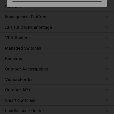
Software
Management Platform
APs zur Deckenmontage
VPN-Router
Managed Switches
Kameras
Outdoor-Accesspoints
Videorekorder
Outdoor-APs
Smart-Switches
Loadbalance-Router