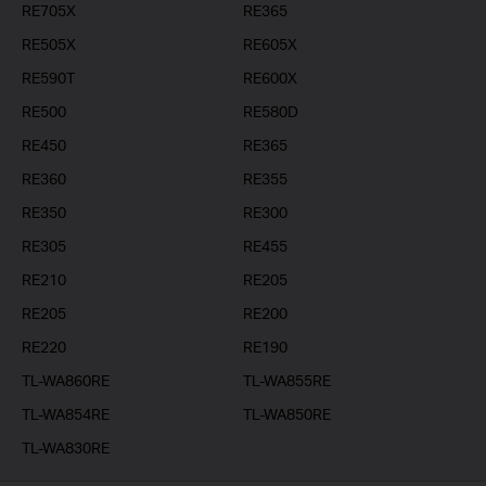
RE705X
RE365
RE505X
RE605X
RE590T
RE600X
RE500
RE580D
RE450
RE365
RE360
RE355
RE350
RE300
RE305
RE455
RE210
RE205
RE205
RE200
RE220
RE190
TL-WA860RE
TL-WA855RE
TL-WA854RE
TL-WA850RE
TL-WA830RE