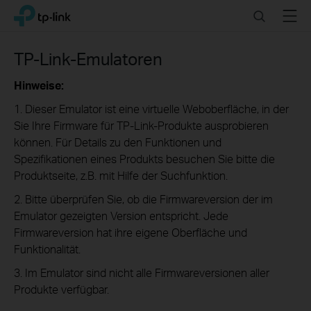
Click
Search
Menu
TP-Link, Reliably Smart
to
skip
the
TP-Link-Emulatoren
navigation
bar
Hinweise:
1. Dieser Emulator ist eine virtuelle Weboberfläche, in der
Sie Ihre Firmware für TP-Link-Produkte ausprobieren
können. Für Details zu den Funktionen und
Spezifikationen eines Produkts besuchen Sie bitte die
Produktseite, z.B. mit Hilfe der Suchfunktion.
2. Bitte überprüfen Sie, ob die Firmwareversion der im
Emulator gezeigten Version entspricht. Jede
Firmwareversion hat ihre eigene Oberfläche und
Funktionalität.
3. Im Emulator sind nicht alle Firmwareversionen aller
Produkte verfügbar.