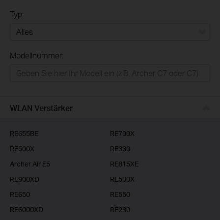
Typ:
Alles
Modellnummer:
Privatanwender
Smart-Home
Businessanwender
WLAN Verstärker
Service-Provider
RE655BE
RE700X
RE500X
RE330
Archer Air E5
RE815XE
RE900XD
RE500X
RE650
RE550
RE6000XD
RE230