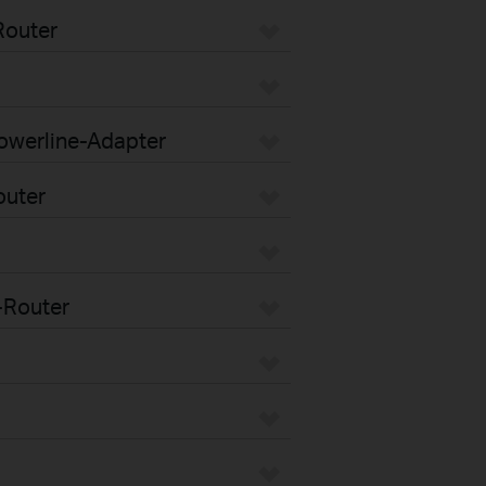
Router
Powerline-Adapter
outer
-Router