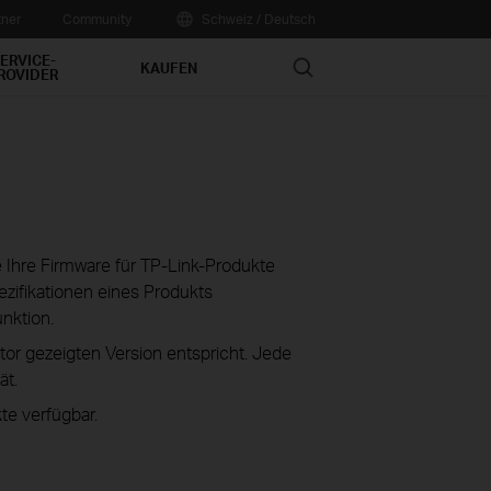
tner
Community
Schweiz / Deutsch
ERVICE-
Search
KAUFEN
ROVIDER
ie Ihre Firmware für TP-Link-Produkte
zifikationen eines Produkts
unktion.
tor gezeigten Version entspricht. Jede
ät.
te verfügbar.