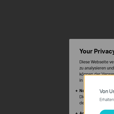
Your Privac
Diese Webseite ve
zu analysieren un
können der Verwen
in unseren
Datens
Notwendige Cook
Von Un
Diese Cookies sind
Erhalten
deaktiviert werden
Analyse- und Mar