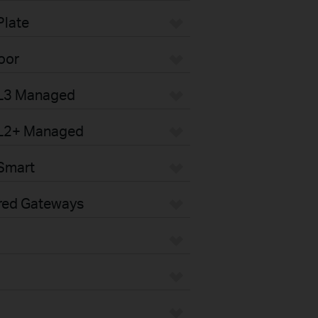
Plate
oor
 L3 Managed
 L2+ Managed
Smart
red Gateways