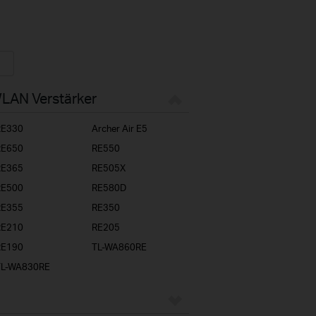
WLAN Verstärker
RE330
Archer Air E5
RE650
RE550
RE365
RE505X
RE500
RE580D
RE355
RE350
RE210
RE205
RE190
TL-WA860RE
TL-WA830RE