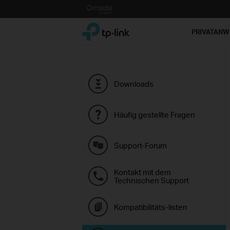
Click
to
TP-Link, Reliably Smart
skip
PRIVATAN
the
navigation
bar
Downloads
Häufig gestellte Fragen
Support-Forum
Kontakt mit dem
Technischen Support
Kompatibilitäts-listen