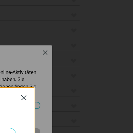
Close
line-Aktivitäten
 haben. Sie
ionen finden Sie
Close
Systemen nicht
 Gateways