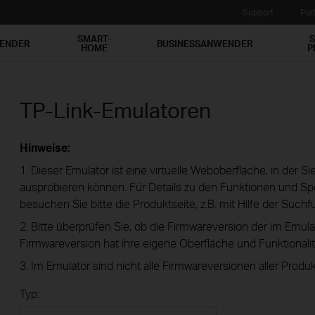
Support
Par
SMART-
S
WENDER
BUSINESSANWENDER
HOME
P
TP-Link-Emulatoren
Hinweise:
1. Dieser Emulator ist eine virtuelle Weboberfläche, in der S
ausprobieren können. Für Details zu den Funktionen und Spe
besuchen Sie bitte die Produktseite, z.B. mit Hilfe der Suchf
2. Bitte überprüfen Sie, ob die Firmwareversion der im Emula
Firmwareversion hat ihre eigene Oberfläche und Funktionalit
3. Im Emulator sind nicht alle Firmwareversionen aller Produk
Typ: