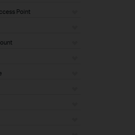
ccess Point
Mount
e