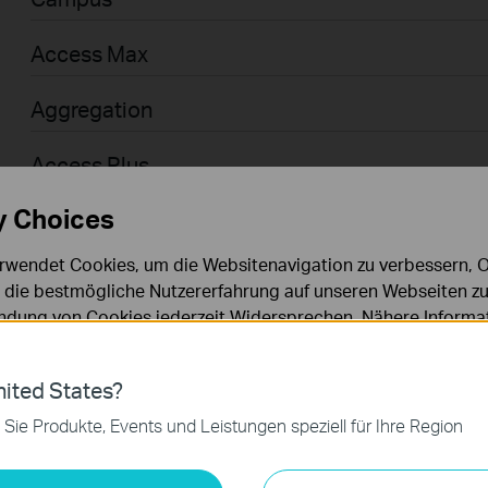
Access Max
Aggregation
Access Plus
y Choices
Access
rwendet Cookies, um die Websitenavigation zu verbessern, On
Access Pro
d die bestmögliche Nutzererfahrung auf unseren Webseiten zu
dung von Cookies jederzeit Widersprechen. Nähere Informat
Businessanwender > Omada > WiFi > GPON
chutzhinweisen
.
Agile
ies
ited States?
 zur Funktion der Website erforderlich und können in Ihren 
 Sie Produkte, Events und Leistungen speziell für Ihre Region
.
Businessanwender > Omada > Router > Wired
keting-Cookies