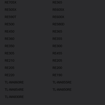
RE705X
RE365
RE505X
RE605X
RE590T
RE600X
RE500
RE580D
RE450
RE365
RE360
RE355
RE350
RE300
RE305
RE455
RE210
RE205
RE205
RE200
RE220
RE190
TL-WA860RE
TL-WA855RE
TL-WA854RE
TL-WA850RE
TL-WA830RE