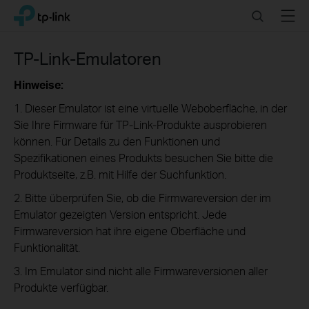
Click
Search
Menu
TP-Link, Reliably Smart
to
skip
the
TP-Link-Emulatoren
navigation
bar
Hinweise:
1. Dieser Emulator ist eine virtuelle Weboberfläche, in der
Sie Ihre Firmware für TP-Link-Produkte ausprobieren
können. Für Details zu den Funktionen und
Spezifikationen eines Produkts besuchen Sie bitte die
Produktseite, z.B. mit Hilfe der Suchfunktion.
2. Bitte überprüfen Sie, ob die Firmwareversion der im
Emulator gezeigten Version entspricht. Jede
Firmwareversion hat ihre eigene Oberfläche und
Funktionalität.
3. Im Emulator sind nicht alle Firmwareversionen aller
Produkte verfügbar.