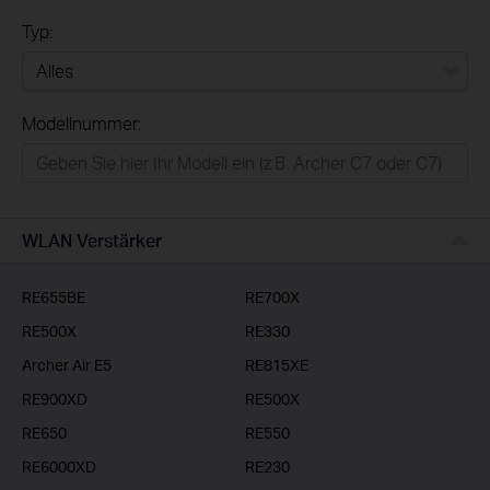
Typ:
Alles
Modellnummer:
Privatanwender
Smart-Home
Businessanwender
WLAN Verstärker
Service-Provider
RE655BE
RE700X
RE500X
RE330
Archer Air E5
RE815XE
RE900XD
RE500X
RE650
RE550
RE6000XD
RE230