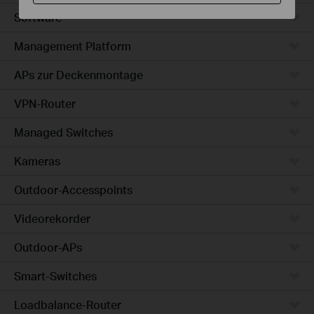
Software
Management Platform
APs zur Deckenmontage
VPN-Router
Managed Switches
Kameras
Outdoor-Accesspoints
Videorekorder
Outdoor-APs
Smart-Switches
Loadbalance-Router