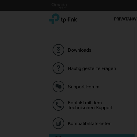
Click
to
TP-Link, Reliably Smart
skip
PRIVATAN
the
navigation
bar
Downloads
Häufig gestellte Fragen
Support-Forum
Kontakt mit dem
Technischen Support
Kompatibilitäts-listen