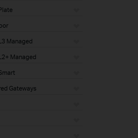
Plate
oor
 L3 Managed
 L2+ Managed
Smart
red Gateways