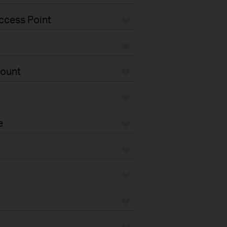
ccess Point
Mount
e