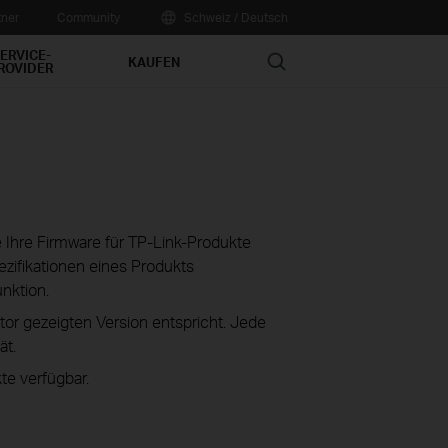
tner
Community
Schweiz / Deutsch
ERVICE-
Search
KAUFEN
ROVIDER
ie Ihre Firmware für TP-Link-Produkte
zifikationen eines Produkts
unktion.
tor gezeigten Version entspricht. Jede
ät.
te verfügbar.