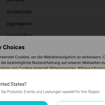
Access Max
Aggregation
Access Plus
y Choices
Access
rwendet Cookies, um die Websitenavigation zu verbessern, On
Access Pro
d die bestmögliche Nutzererfahrung auf unseren Webseiten zu
dung von Cookies jederzeit Widersprechen. Nähere Informat
Businessanwender > Omada > WiFi > GPON
chutzhinweisen
.
Agile
ies
ited States?
 zur Funktion der Website erforderlich und können in Ihren 
 Sie Produkte, Events und Leistungen speziell für Ihre Region
.
Businessanwender > Omada > Router > Wired
keting-Cookies