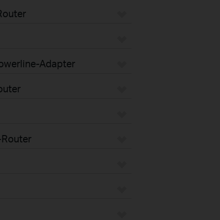
Router
Powerline-Adapter
outer
-Router