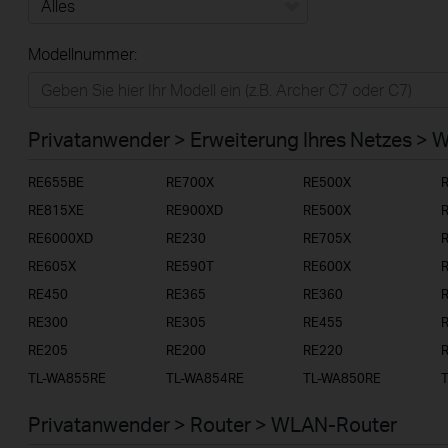
Alles
Modellnummer:
Privatanwender
Smart-Home
Privatanwender > Erweiterung Ihres Netzes > 
Businessanwender
RE655BE
RE700X
RE500X
Service-Provider
RE815XE
RE900XD
RE500X
RE6000XD
RE230
RE705X
RE605X
RE590T
RE600X
RE450
RE365
RE360
RE300
RE305
RE455
RE205
RE200
RE220
TL-WA855RE
TL-WA854RE
TL-WA850RE
Privatanwender > Router > WLAN-Router