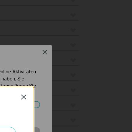
Close
line-Aktivitäten
 haben. Sie
ionen finden Sie
Close
Systemen nicht
 Gateways