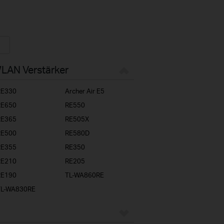
WLAN Verstärker
RE330
Archer Air E5
RE650
RE550
RE365
RE505X
RE500
RE580D
RE355
RE350
RE210
RE205
RE190
TL-WA860RE
TL-WA830RE