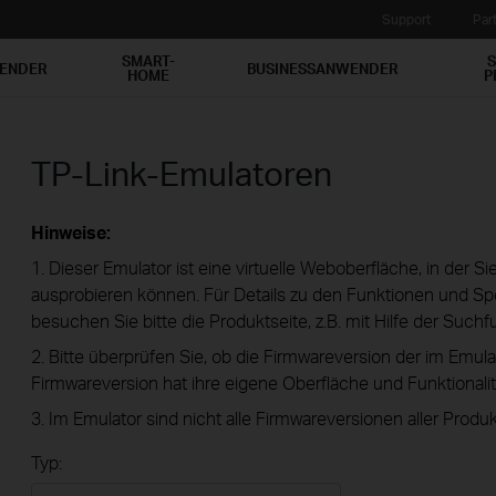
Support
Par
SMART-
S
WENDER
BUSINESSANWENDER
HOME
P
TP-Link-Emulatoren
Hinweise:
1. Dieser Emulator ist eine virtuelle Weboberfläche, in der S
ausprobieren können. Für Details zu den Funktionen und Spe
besuchen Sie bitte die Produktseite, z.B. mit Hilfe der Suchf
2. Bitte überprüfen Sie, ob die Firmwareversion der im Emula
Firmwareversion hat ihre eigene Oberfläche und Funktionalit
3. Im Emulator sind nicht alle Firmwareversionen aller Produk
Typ: