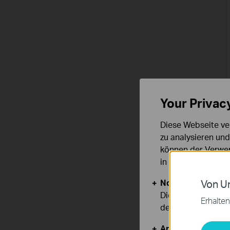
Your Privac
Diese Webseite ve
zu analysieren un
können der Verwen
in unseren
Datens
Notwendige Cook
Von Un
Diese Cookies sind
Erhalten
deaktiviert werden
Analyse- und Mar