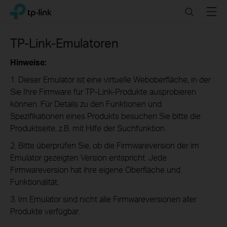
Click
Search
Menu
TP-Link, Reliably Smart
to
skip
the
TP-Link-Emulatoren
navigation
bar
Hinweise:
1. Dieser Emulator ist eine virtuelle Weboberfläche, in der
Sie Ihre Firmware für TP-Link-Produkte ausprobieren
können. Für Details zu den Funktionen und
Spezifikationen eines Produkts besuchen Sie bitte die
Produktseite, z.B. mit Hilfe der Suchfunktion.
2. Bitte überprüfen Sie, ob die Firmwareversion der im
Emulator gezeigten Version entspricht. Jede
Firmwareversion hat ihre eigene Oberfläche und
Funktionalität.
3. Im Emulator sind nicht alle Firmwareversionen aller
Produkte verfügbar.