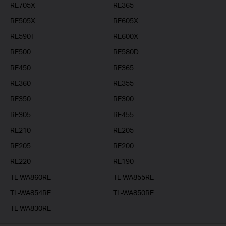
RE705X
RE365
RE505X
RE605X
RE590T
RE600X
RE500
RE580D
RE450
RE365
RE360
RE355
RE350
RE300
RE305
RE455
RE210
RE205
RE205
RE200
RE220
RE190
TL-WA860RE
TL-WA855RE
TL-WA854RE
TL-WA850RE
TL-WA830RE