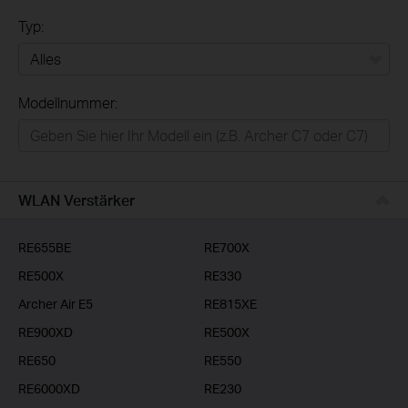
Typ:
Alles
Modellnummer:
Privatanwender
Smart-Home
Businessanwender
WLAN Verstärker
Service-Provider
RE655BE
RE700X
RE500X
RE330
Archer Air E5
RE815XE
RE900XD
RE500X
RE650
RE550
RE6000XD
RE230