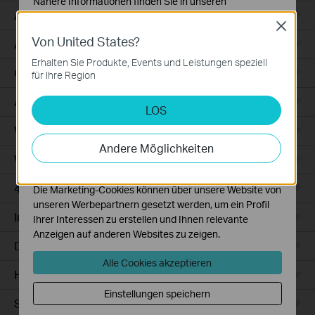
Nähere Informationen finden Sie in unseren
Access
Datenschutzhinweisen
.
Close
Von United States?
Notwendige Cookies
Access Pro
Diese Cookies sind zur Funktion der Website
Erhalten Sie Produkte, Events und Leistungen speziell
erforderlich und können in Ihren Systemen nicht
GPON
für Ihre Region
deaktiviert werden.
Agile
LOS
Analyse- und Marketing-Cookies
Analyse-Cookies ermöglichen es uns, Ihre Aktivitäten
Wired Gateways
auf unserer Website zu analysieren, um die
Andere Möglichkeiten
Funktionsweise unserer Website zu verbessern und
WiFi Gateways
anzupassen.
4G/5G WiFi Gateways
Die Marketing-Cookies können über unsere Website von
unseren Werbepartnern gesetzt werden, um ein Profil
Integrated Gateways
Ihrer Interessen zu erstellen und Ihnen relevante
Anzeigen auf anderen Websites zu zeigen.
DSL Gateways
Alle Cookies akzeptieren
Hardware
Einstellungen speichern
Software