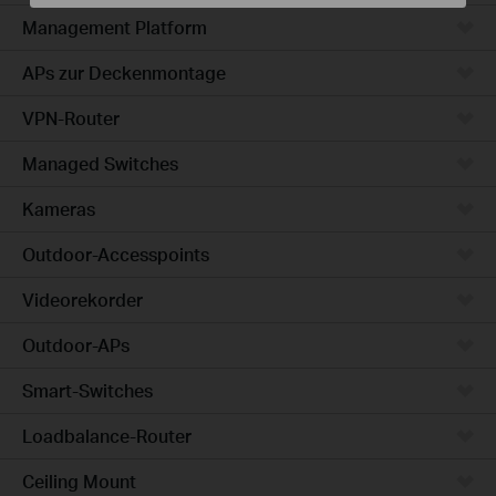
Management Platform
APs zur Deckenmontage
VPN-Router
Managed Switches
Kameras
Outdoor-Accesspoints
Videorekorder
Outdoor-APs
Smart-Switches
Loadbalance-Router
Ceiling Mount