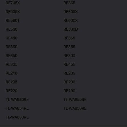
RE705X
RE365
RE505X
RE605X
RE590T
RE600X
RE500
RE580D
RE450
RE365
RE360
RE355
RE350
RE300
RE305
RE455
RE210
RE205
RE205
RE200
RE220
RE190
TL-WA860RE
TL-WA855RE
TL-WA854RE
TL-WA850RE
TL-WA830RE