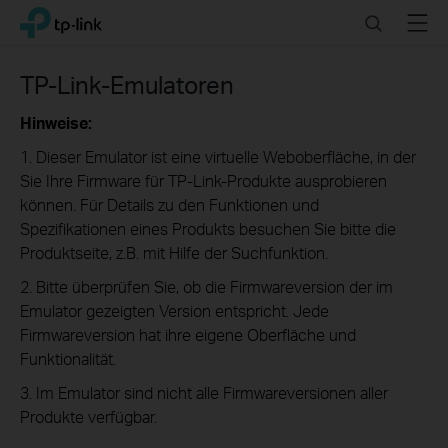
Click
Search
Menu
TP-Link, Reliably Smart
to
skip
the
TP-Link-Emulatoren
navigation
bar
Hinweise:
1. Dieser Emulator ist eine virtuelle Weboberfläche, in der
Sie Ihre Firmware für TP-Link-Produkte ausprobieren
können. Für Details zu den Funktionen und
Spezifikationen eines Produkts besuchen Sie bitte die
Produktseite, z.B. mit Hilfe der Suchfunktion.
2. Bitte überprüfen Sie, ob die Firmwareversion der im
Emulator gezeigten Version entspricht. Jede
Firmwareversion hat ihre eigene Oberfläche und
Funktionalität.
3. Im Emulator sind nicht alle Firmwareversionen aller
Produkte verfügbar.