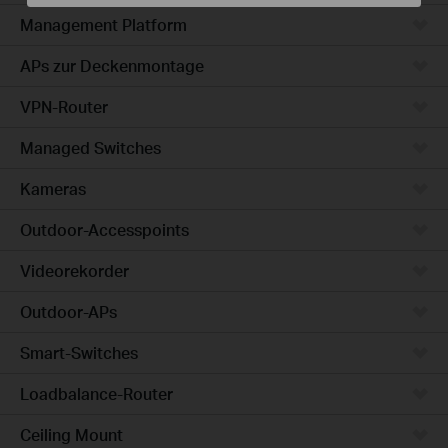
Management Platform
APs zur Deckenmontage
VPN-Router
Managed Switches
Kameras
Outdoor-Accesspoints
Videorekorder
Outdoor-APs
Smart-Switches
Loadbalance-Router
Ceiling Mount