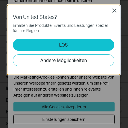
Nähere Informationen finden Sie in unseren
Access
Datenschutzhinweisen
.
Close
Von United States?
Notwendige Cookies
Access Pro
Diese Cookies sind zur Funktion der Website
Erhalten Sie Produkte, Events und Leistungen speziell
erforderlich und können in Ihren Systemen nicht
GPON
für Ihre Region
deaktiviert werden.
Agile
LOS
Analyse- und Marketing-Cookies
Analyse-Cookies ermöglichen es uns, Ihre Aktivitäten
Wired Gateways
auf unserer Website zu analysieren, um die
Andere Möglichkeiten
Funktionsweise unserer Website zu verbessern und
WiFi Gateways
anzupassen.
4G/5G WiFi Gateways
Die Marketing-Cookies können über unsere Website von
unseren Werbepartnern gesetzt werden, um ein Profil
Integrated Gateways
Ihrer Interessen zu erstellen und Ihnen relevante
Anzeigen auf anderen Websites zu zeigen.
DSL Gateways
Alle Cookies akzeptieren
Hardware
Einstellungen speichern
Software