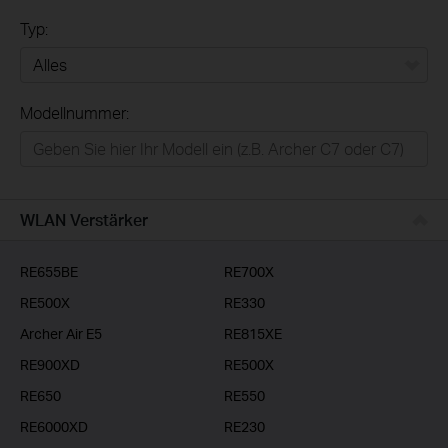
Typ:
Alles
Modellnummer:
Privatanwender
Smart-Home
Businessanwender
WLAN Verstärker
Service-Provider
RE655BE
RE700X
RE500X
RE330
Archer Air E5
RE815XE
RE900XD
RE500X
RE650
RE550
RE6000XD
RE230