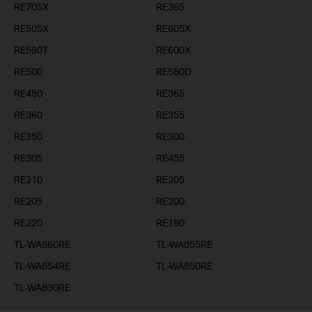
RE705X
RE365
RE505X
RE605X
RE590T
RE600X
RE500
RE580D
RE450
RE365
RE360
RE355
RE350
RE300
RE305
RE455
RE210
RE205
RE205
RE200
RE220
RE190
TL-WA860RE
TL-WA855RE
TL-WA854RE
TL-WA850RE
TL-WA830RE