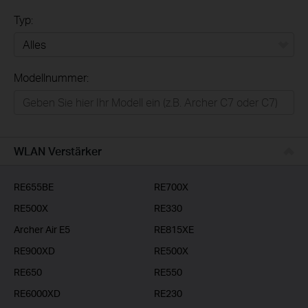
Typ:
Alles
Modellnummer:
Privatanwender
Smart-Home
Businessanwender
WLAN Verstärker
Service-Provider
RE655BE
RE700X
RE500X
RE330
Archer Air E5
RE815XE
RE900XD
RE500X
RE650
RE550
RE6000XD
RE230