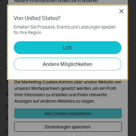
Nähere Informationen finden Sie in unseren
Access
Datenschutzhinweisen
.
Close
Von United States?
Notwendige Cookies
Access Pro
Diese Cookies sind zur Funktion der Website
Erhalten Sie Produkte, Events und Leistungen speziell
erforderlich und können in Ihren Systemen nicht
GPON
für Ihre Region
deaktiviert werden.
Agile
LOS
Analyse- und Marketing-Cookies
Analyse-Cookies ermöglichen es uns, Ihre Aktivitäten
Wired Gateways
auf unserer Website zu analysieren, um die
Andere Möglichkeiten
Funktionsweise unserer Website zu verbessern und
WiFi Gateways
anzupassen.
4G/5G WiFi Gateways
Die Marketing-Cookies können über unsere Website von
unseren Werbepartnern gesetzt werden, um ein Profil
Integrated Gateways
Ihrer Interessen zu erstellen und Ihnen relevante
Anzeigen auf anderen Websites zu zeigen.
DSL Gateways
Alle Cookies akzeptieren
Hardware
Einstellungen speichern
Software