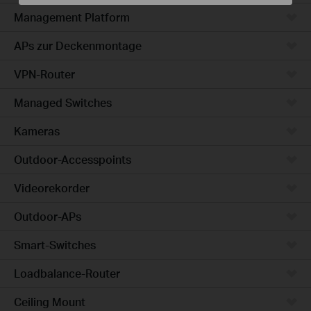
Management Platform
APs zur Deckenmontage
VPN-Router
Managed Switches
Kameras
Outdoor-Accesspoints
Videorekorder
Outdoor-APs
Smart-Switches
Loadbalance-Router
Ceiling Mount