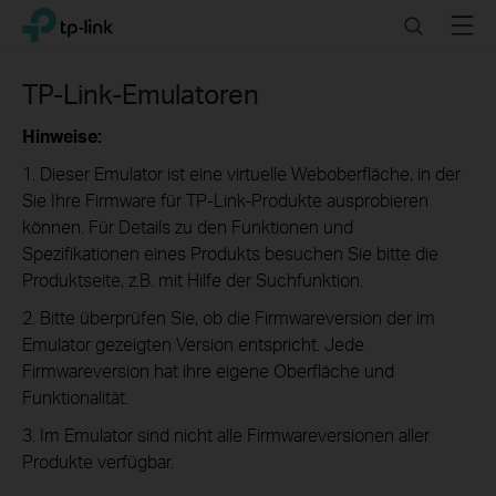
Click
Search
Menu
TP-Link, Reliably Smart
to
skip
the
TP-Link-Emulatoren
navigation
bar
Hinweise:
1. Dieser Emulator ist eine virtuelle Weboberfläche, in der
Sie Ihre Firmware für TP-Link-Produkte ausprobieren
können. Für Details zu den Funktionen und
Spezifikationen eines Produkts besuchen Sie bitte die
Produktseite, z.B. mit Hilfe der Suchfunktion.
2. Bitte überprüfen Sie, ob die Firmwareversion der im
Emulator gezeigten Version entspricht. Jede
Firmwareversion hat ihre eigene Oberfläche und
Funktionalität.
3. Im Emulator sind nicht alle Firmwareversionen aller
Produkte verfügbar.