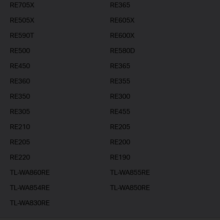
RE705X
RE365
RE505X
RE605X
RE590T
RE600X
RE500
RE580D
RE450
RE365
RE360
RE355
RE350
RE300
RE305
RE455
RE210
RE205
RE205
RE200
RE220
RE190
TL-WA860RE
TL-WA855RE
TL-WA854RE
TL-WA850RE
TL-WA830RE