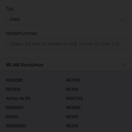
Typ:
Alles
Modellnummer:
Privatanwender
Smart-Home
Businessanwender
WLAN Verstärker
Service-Provider
RE655BE
RE700X
RE500X
RE330
Archer Air E5
RE815XE
RE900XD
RE500X
RE650
RE550
RE6000XD
RE230