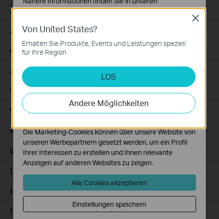
Nähere Informationen finden Sie in unseren
Access
Datenschutzhinweisen
.
Close
Von United States?
Notwendige Cookies
Access Pro
Diese Cookies sind zur Funktion der Website
Erhalten Sie Produkte, Events und Leistungen speziell
erforderlich und können in Ihren Systemen nicht
GPON
für Ihre Region
deaktiviert werden.
Agile
LOS
Analyse- und Marketing-Cookies
Analyse-Cookies ermöglichen es uns, Ihre Aktivitäten
Wired Gateways
auf unserer Website zu analysieren, um die
Andere Möglichkeiten
Funktionsweise unserer Website zu verbessern und
WiFi Gateways
anzupassen.
4G/5G WiFi Gateways
Die Marketing-Cookies können über unsere Website von
unseren Werbepartnern gesetzt werden, um ein Profil
Integrated Gateways
Ihrer Interessen zu erstellen und Ihnen relevante
Anzeigen auf anderen Websites zu zeigen.
DSL Gateways
Alle Cookies akzeptieren
Hardware
Einstellungen speichern
Software