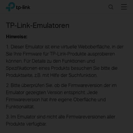
Click
Search
Menu
TP-Link, Reliably Smart
to
skip
the
TP-Link-Emulatoren
navigation
bar
Hinweise:
1. Dieser Emulator ist eine virtuelle Weboberfläche, in der
Sie Ihre Firmware für TP-Link-Produkte ausprobieren
können. Für Details zu den Funktionen und
Spezifikationen eines Produkts besuchen Sie bitte die
Produktseite, z.B. mit Hilfe der Suchfunktion.
2. Bitte überprüfen Sie, ob die Firmwareversion der im
Emulator gezeigten Version entspricht. Jede
Firmwareversion hat ihre eigene Oberfläche und
Funktionalität.
3. Im Emulator sind nicht alle Firmwareversionen aller
Produkte verfügbar.