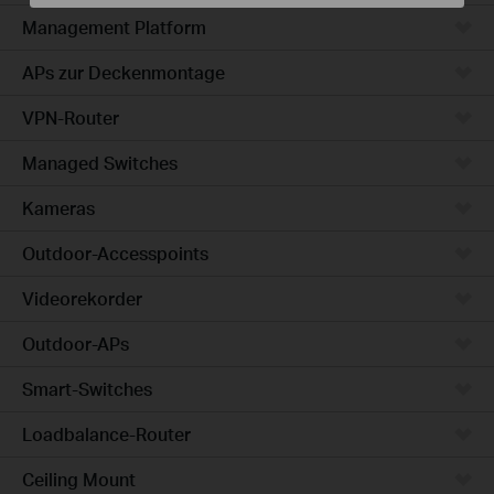
Management Platform
APs zur Deckenmontage
VPN-Router
Managed Switches
Kameras
Outdoor-Accesspoints
Videorekorder
Outdoor-APs
Smart-Switches
Loadbalance-Router
Ceiling Mount