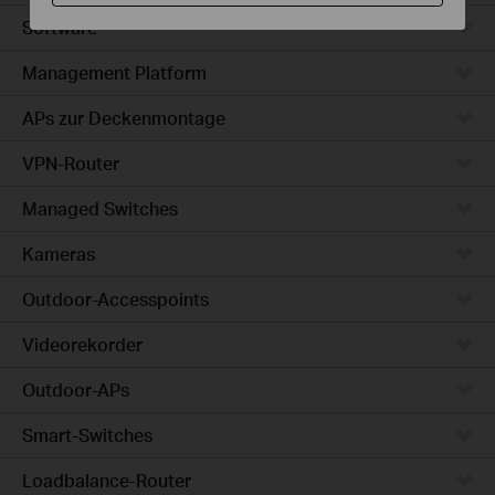
Software
Management Platform
APs zur Deckenmontage
VPN-Router
Managed Switches
Kameras
Outdoor-Accesspoints
Videorekorder
Outdoor-APs
Smart-Switches
Loadbalance-Router