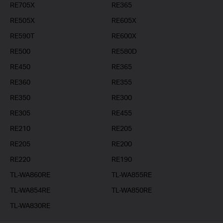
RE705X
RE365
RE505X
RE605X
RE590T
RE600X
RE500
RE580D
RE450
RE365
RE360
RE355
RE350
RE300
RE305
RE455
RE210
RE205
RE205
RE200
RE220
RE190
TL-WA860RE
TL-WA855RE
TL-WA854RE
TL-WA850RE
TL-WA830RE