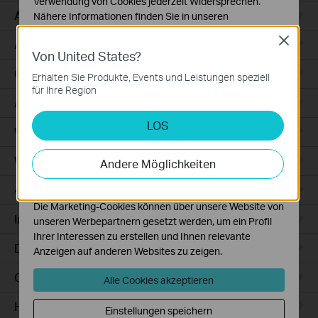
Verwendung von Cookies jederzeit Widersprechen.
Access
Nähere Informationen finden Sie in unseren
Datenschutzhinweisen
.
Close
Access Pro
Von United States?
Notwendige Cookies
Diese Cookies sind zur Funktion der Website
GPON
Erhalten Sie Produkte, Events und Leistungen speziell
erforderlich und können in Ihren Systemen nicht
für Ihre Region
deaktiviert werden.
Agile
LOS
Analyse- und Marketing-Cookies
Wired Gateways
Analyse-Cookies ermöglichen es uns, Ihre Aktivitäten
auf unserer Website zu analysieren, um die
WiFi Gateways
Andere Möglichkeiten
Funktionsweise unserer Website zu verbessern und
anzupassen.
4G/5G WiFi Gateways
Die Marketing-Cookies können über unsere Website von
Integrated Gateways
unseren Werbepartnern gesetzt werden, um ein Profil
Ihrer Interessen zu erstellen und Ihnen relevante
DSL Gateways
Anzeigen auf anderen Websites zu zeigen.
Cloud-Based
Alle Cookies akzeptieren
Hardware
Einstellungen speichern