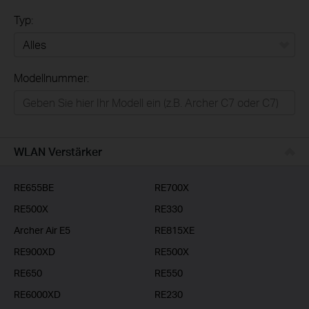
Typ:
Alles
Modellnummer:
Privatanwender
Smart-Home
Businessanwender
WLAN Verstärker
Service-Provider
RE655BE
RE700X
RE500X
RE330
Archer Air E5
RE815XE
RE900XD
RE500X
RE650
RE550
RE6000XD
RE230