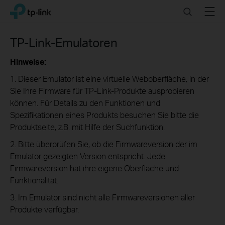
Click
Search
Menu
TP-Link, Reliably Smart
to
skip
the
TP-Link-Emulatoren
navigation
bar
Hinweise:
1. Dieser Emulator ist eine virtuelle Weboberfläche, in der
Sie Ihre Firmware für TP-Link-Produkte ausprobieren
können. Für Details zu den Funktionen und
Spezifikationen eines Produkts besuchen Sie bitte die
Produktseite, z.B. mit Hilfe der Suchfunktion.
2. Bitte überprüfen Sie, ob die Firmwareversion der im
Emulator gezeigten Version entspricht. Jede
Firmwareversion hat ihre eigene Oberfläche und
Funktionalität.
3. Im Emulator sind nicht alle Firmwareversionen aller
Produkte verfügbar.