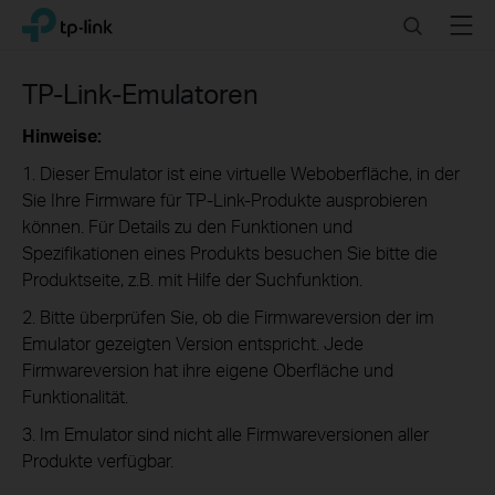
Click
Search
Menu
TP-Link, Reliably Smart
to
skip
the
TP-Link-Emulatoren
navigation
bar
Hinweise:
1. Dieser Emulator ist eine virtuelle Weboberfläche, in der
Sie Ihre Firmware für TP-Link-Produkte ausprobieren
können. Für Details zu den Funktionen und
Spezifikationen eines Produkts besuchen Sie bitte die
Produktseite, z.B. mit Hilfe der Suchfunktion.
2. Bitte überprüfen Sie, ob die Firmwareversion der im
Emulator gezeigten Version entspricht. Jede
Firmwareversion hat ihre eigene Oberfläche und
Funktionalität.
3. Im Emulator sind nicht alle Firmwareversionen aller
Produkte verfügbar.