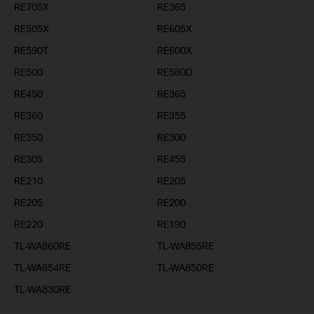
RE705X
RE365
RE505X
RE605X
RE590T
RE600X
RE500
RE580D
RE450
RE365
RE360
RE355
RE350
RE300
RE305
RE455
RE210
RE205
RE205
RE200
RE220
RE190
TL-WA860RE
TL-WA855RE
TL-WA854RE
TL-WA850RE
TL-WA830RE