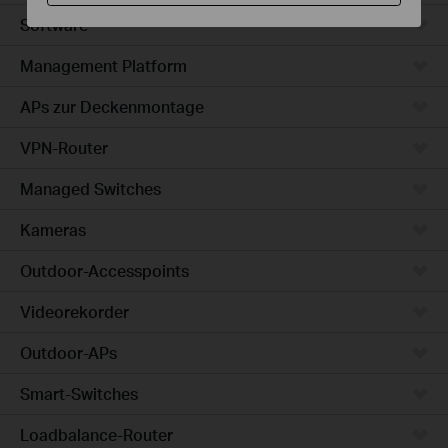
Software
Management Platform
APs zur Deckenmontage
VPN-Router
Managed Switches
Kameras
Outdoor-Accesspoints
Videorekorder
Outdoor-APs
Smart-Switches
Loadbalance-Router