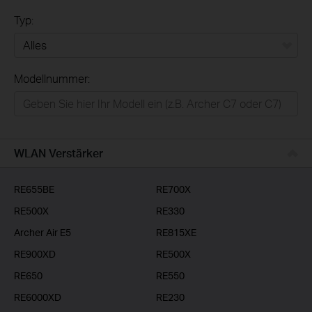
Typ:
Alles
Modellnummer:
Privatanwender
Smart-Home
Businessanwender
WLAN Verstärker
Service-Provider
RE655BE
RE700X
RE500X
RE330
Archer Air E5
RE815XE
RE900XD
RE500X
RE650
RE550
RE6000XD
RE230