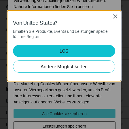
Verwendung von Cookies jederzeit Widersprechen.
Access
Nähere Informationen finden Sie in unseren
Datenschutzhinweisen
.
Close
Access Pro
Von United States?
Notwendige Cookies
Diese Cookies sind zur Funktion der Website
GPON
Erhalten Sie Produkte, Events und Leistungen speziell
erforderlich und können in Ihren Systemen nicht
für Ihre Region
deaktiviert werden.
Agile
LOS
Analyse- und Marketing-Cookies
Wired Gateways
Analyse-Cookies ermöglichen es uns, Ihre Aktivitäten
auf unserer Website zu analysieren, um die
WiFi Gateways
Andere Möglichkeiten
Funktionsweise unserer Website zu verbessern und
anzupassen.
4G/5G WiFi Gateways
Die Marketing-Cookies können über unsere Website von
Integrated Gateways
unseren Werbepartnern gesetzt werden, um ein Profil
Ihrer Interessen zu erstellen und Ihnen relevante
DSL Gateways
Anzeigen auf anderen Websites zu zeigen.
Cloud-Based
Alle Cookies akzeptieren
Hardware
Einstellungen speichern