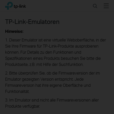
Click
Search
Menu
TP-Link, Reliably Smart
to
skip
the
TP-Link-Emulatoren
navigation
bar
Hinweise:
1. Dieser Emulator ist eine virtuelle Weboberfläche, in der
Sie Ihre Firmware für TP-Link-Produkte ausprobieren
können. Für Details zu den Funktionen und
Spezifikationen eines Produkts besuchen Sie bitte die
Produktseite, z.B. mit Hilfe der Suchfunktion.
2. Bitte überprüfen Sie, ob die Firmwareversion der im
Emulator gezeigten Version entspricht. Jede
Firmwareversion hat ihre eigene Oberfläche und
Funktionalität.
3. Im Emulator sind nicht alle Firmwareversionen aller
Produkte verfügbar.