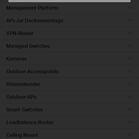
Management Platform
APs zur Deckenmontage
VPN-Router
Managed Switches
Kameras
Outdoor-Accesspoints
Videorekorder
Outdoor-APs
Smart-Switches
Loadbalance-Router
Ceiling Mount