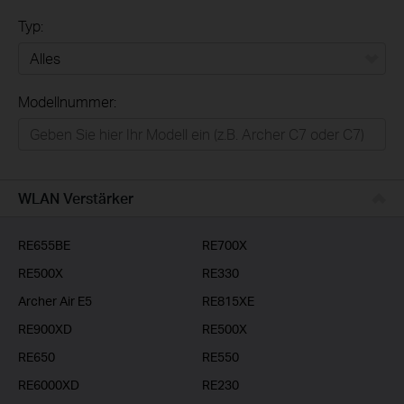
Typ:
Alles
Modellnummer:
Privatanwender
Smart-Home
Businessanwender
WLAN Verstärker
Service-Provider
RE655BE
RE700X
RE500X
RE330
Archer Air E5
RE815XE
RE900XD
RE500X
RE650
RE550
RE6000XD
RE230