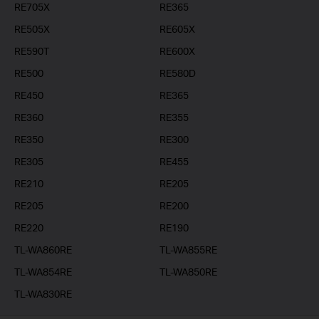
RE705X
RE365
RE505X
RE605X
RE590T
RE600X
RE500
RE580D
RE450
RE365
RE360
RE355
RE350
RE300
RE305
RE455
RE210
RE205
RE205
RE200
RE220
RE190
TL-WA860RE
TL-WA855RE
TL-WA854RE
TL-WA850RE
TL-WA830RE