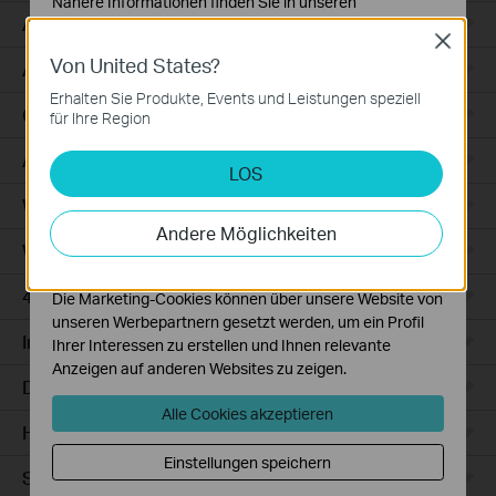
Nähere Informationen finden Sie in unseren
Access
Datenschutzhinweisen
.
Close
Von United States?
Notwendige Cookies
Access Pro
Diese Cookies sind zur Funktion der Website
Erhalten Sie Produkte, Events und Leistungen speziell
erforderlich und können in Ihren Systemen nicht
GPON
für Ihre Region
deaktiviert werden.
Agile
LOS
Analyse- und Marketing-Cookies
Analyse-Cookies ermöglichen es uns, Ihre Aktivitäten
Wired Gateways
auf unserer Website zu analysieren, um die
Andere Möglichkeiten
Funktionsweise unserer Website zu verbessern und
WiFi Gateways
anzupassen.
4G/5G WiFi Gateways
Die Marketing-Cookies können über unsere Website von
unseren Werbepartnern gesetzt werden, um ein Profil
Integrated Gateways
Ihrer Interessen zu erstellen und Ihnen relevante
Anzeigen auf anderen Websites zu zeigen.
DSL Gateways
Alle Cookies akzeptieren
Hardware
Einstellungen speichern
Software