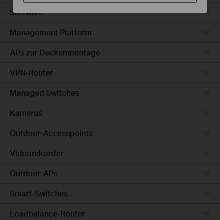
Software
Management Platform
APs zur Deckenmontage
VPN-Router
Managed Switches
Kameras
Outdoor-Accesspoints
Videorekorder
Outdoor-APs
Smart-Switches
Loadbalance-Router