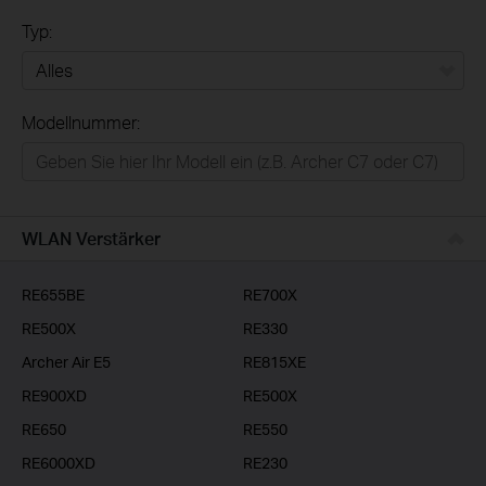
Typ:
Alles
Modellnummer:
Privatanwender
Smart-Home
Businessanwender
WLAN Verstärker
Service-Provider
RE655BE
RE700X
RE500X
RE330
Archer Air E5
RE815XE
RE900XD
RE500X
RE650
RE550
RE6000XD
RE230