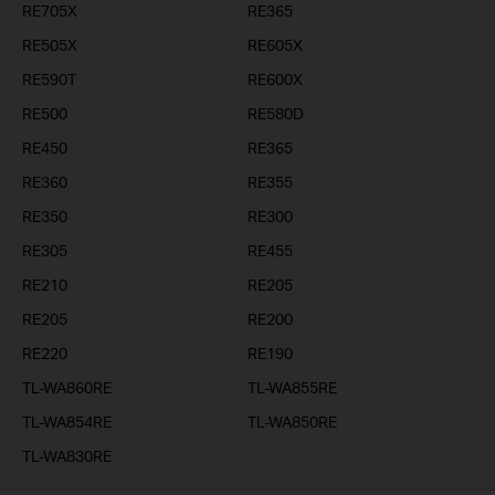
RE705X
RE365
RE505X
RE605X
RE590T
RE600X
RE500
RE580D
RE450
RE365
RE360
RE355
RE350
RE300
RE305
RE455
RE210
RE205
RE205
RE200
RE220
RE190
TL-WA860RE
TL-WA855RE
TL-WA854RE
TL-WA850RE
TL-WA830RE