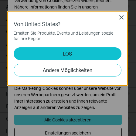
Verwendung von Cookies jederzeit Widersprechen.
Access
Nähere Informationen finden Sie in unseren
Datenschutzhinweisen
.
Close
Access Pro
Von United States?
Notwendige Cookies
Diese Cookies sind zur Funktion der Website
GPON
Erhalten Sie Produkte, Events und Leistungen speziell
erforderlich und können in Ihren Systemen nicht
für Ihre Region
deaktiviert werden.
Agile
LOS
Analyse- und Marketing-Cookies
Wired Gateways
Analyse-Cookies ermöglichen es uns, Ihre Aktivitäten
auf unserer Website zu analysieren, um die
WiFi Gateways
Andere Möglichkeiten
Funktionsweise unserer Website zu verbessern und
anzupassen.
4G/5G WiFi Gateways
Die Marketing-Cookies können über unsere Website von
Integrated Gateways
unseren Werbepartnern gesetzt werden, um ein Profil
Ihrer Interessen zu erstellen und Ihnen relevante
DSL Gateways
Anzeigen auf anderen Websites zu zeigen.
Cloud-Based
Alle Cookies akzeptieren
Hardware
Einstellungen speichern