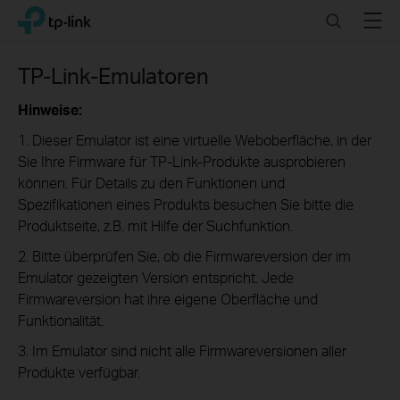
Click
Search
Menu
TP-Link, Reliably Smart
to
skip
the
TP-Link-Emulatoren
navigation
bar
Hinweise:
1. Dieser Emulator ist eine virtuelle Weboberfläche, in der
Sie Ihre Firmware für TP-Link-Produkte ausprobieren
können. Für Details zu den Funktionen und
Spezifikationen eines Produkts besuchen Sie bitte die
Produktseite, z.B. mit Hilfe der Suchfunktion.
2. Bitte überprüfen Sie, ob die Firmwareversion der im
Emulator gezeigten Version entspricht. Jede
Firmwareversion hat ihre eigene Oberfläche und
Funktionalität.
3. Im Emulator sind nicht alle Firmwareversionen aller
Produkte verfügbar.