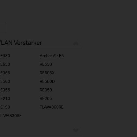
WLAN Verstärker
RE330
Archer Air E5
RE650
RE550
RE365
RE505X
RE500
RE580D
RE355
RE350
RE210
RE205
RE190
TL-WA860RE
TL-WA830RE