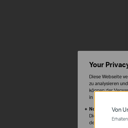
Your Privac
Diese Webseite ve
zu analysieren un
können der Verwen
in unseren
Datens
Notwendige Cook
Von Un
Diese Cookies sind
Erhalten
deaktiviert werden