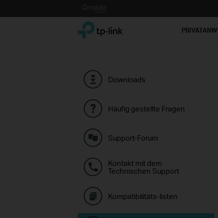
Click
to
TP-Link, Reliably Smart
skip
PRIVATAN
the
navigation
bar
Downloads
Häufig gestellte Fragen
Support-Forum
Kontakt mit dem
Technischen Support
Kompatibilitäts-listen