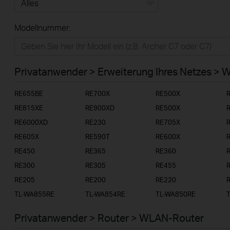
Alles
Modellnummer:
Privatanwender
Smart-Home
Privatanwender > Erweiterung Ihres Netzes > 
Businessanwender
RE655BE
RE700X
RE500X
Service-Provider
RE815XE
RE900XD
RE500X
RE6000XD
RE230
RE705X
RE605X
RE590T
RE600X
RE450
RE365
RE360
RE300
RE305
RE455
RE205
RE200
RE220
TL-WA855RE
TL-WA854RE
TL-WA850RE
Privatanwender > Router > WLAN-Router