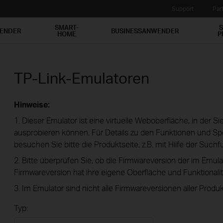
Support
Par
SMART-
S
WENDER
BUSINESSANWENDER
HOME
P
TP-Link-Emulatoren
Hinweise:
1. Dieser Emulator ist eine virtuelle Weboberfläche, in der S
ausprobieren können. Für Details zu den Funktionen und Spe
besuchen Sie bitte die Produktseite, z.B. mit Hilfe der Suchf
2. Bitte überprüfen Sie, ob die Firmwareversion der im Emula
Firmwareversion hat ihre eigene Oberfläche und Funktionalit
3. Im Emulator sind nicht alle Firmwareversionen aller Produk
Typ: