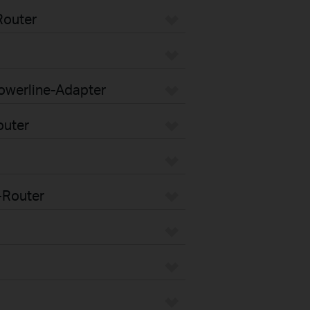
Router
Powerline-Adapter
outer
-Router