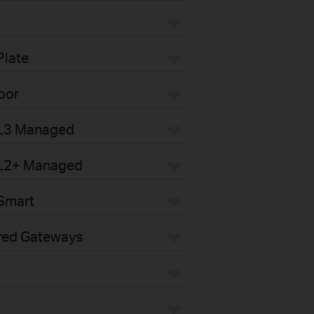
Plate
oor
 L3 Managed
 L2+ Managed
Smart
red Gateways