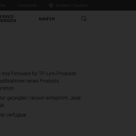
tner
Community
Schweiz / Deutsch
ERVICE-
Search
KAUFEN
ROVIDER
ie Ihre Firmware für TP-Link-Produkte
zifikationen eines Produkts
unktion.
tor gezeigten Version entspricht. Jede
ät.
te verfügbar.