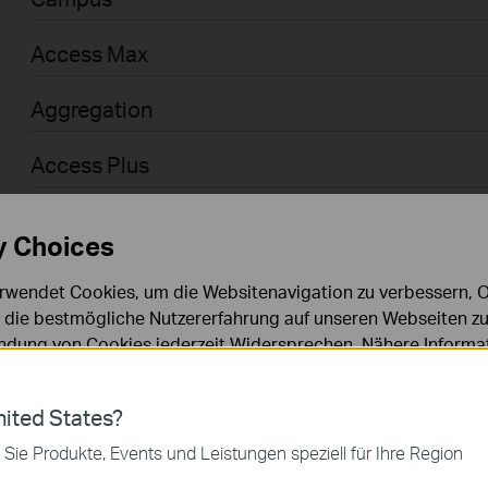
Access Max
Aggregation
Access Plus
Access
y Choices
Access Pro
rwendet Cookies, um die Websitenavigation zu verbessern, On
d die bestmögliche Nutzererfahrung auf unseren Webseiten zu
Businessanwender > Omada > WiFi > GPON
dung von Cookies jederzeit Widersprechen. Nähere Informat
chutzhinweisen
.
Agile
ies
ited States?
Businessanwender > Omada > Router > Wired
 zur Funktion der Website erforderlich und können in Ihren 
 Sie Produkte, Events und Leistungen speziell für Ihre Region
.