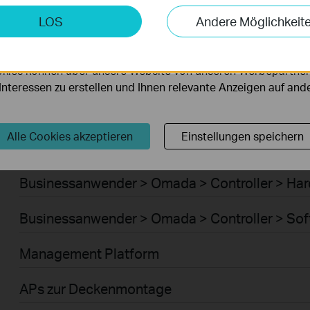
Businessanwender > Omada > Router > WiFi G
keting-Cookies
LOS
Andere Möglichkeit
möglichen es uns, Ihre Aktivitäten auf unserer Website zu an
Businessanwender > Omada > Router > 4G/5G
serer Website zu verbessern und anzupassen.
kies können über unsere Website von unseren Werbepartner
Businessanwender > Omada > Router > Integr
r Interessen zu erstellen und Ihnen relevante Anzeigen auf an
Businessanwender > Omada > Router > DSL G
Alle Cookies akzeptieren
Einstellungen speichern
Businessanwender > Omada > Controller > Cl
Businessanwender > Omada > Controller > Ha
Businessanwender > Omada > Controller > Sof
Management Platform
APs zur Deckenmontage