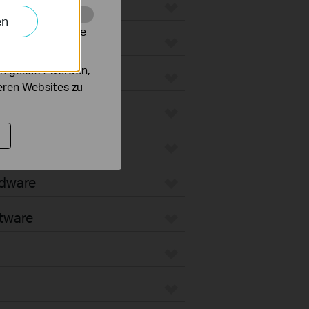
ateways
en
alysieren, um die
 WiFi Gateways
n gesetzt werden,
ated Gateways
deren Websites zu
ateways
oud-Based
rdware
tware