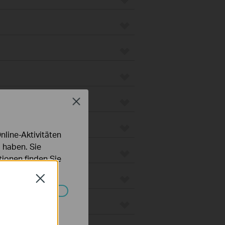
Close
line-Aktivitäten
 haben. Sie
ionen finden Sie
Close
 Gateways
Systemen nicht