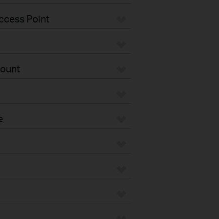
ccess Point
Mount
e