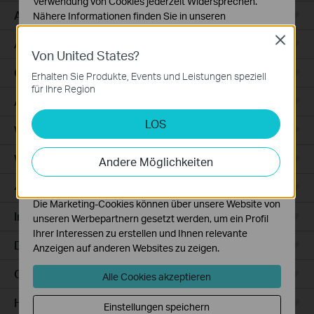
Verwendung von Cookies jederzeit Widersprechen.
Access
Nähere Informationen finden Sie in unseren
Datenschutzhinweisen
.
Close
Access Pro
Von United States?
Notwendige Cookies
Diese Cookies sind zur Funktion der Website
GPON
Erhalten Sie Produkte, Events und Leistungen speziell
erforderlich und können in Ihren Systemen nicht
für Ihre Region
deaktiviert werden.
Agile
LOS
Analyse- und Marketing-Cookies
Wired Gateways
Analyse-Cookies ermöglichen es uns, Ihre Aktivitäten
auf unserer Website zu analysieren, um die
WiFi Gateways
Andere Möglichkeiten
Funktionsweise unserer Website zu verbessern und
anzupassen.
4G/5G WiFi Gateways
Die Marketing-Cookies können über unsere Website von
Integrated Gateways
unseren Werbepartnern gesetzt werden, um ein Profil
Ihrer Interessen zu erstellen und Ihnen relevante
DSL Gateways
Anzeigen auf anderen Websites zu zeigen.
Cloud-Based
Alle Cookies akzeptieren
Hardware
Einstellungen speichern