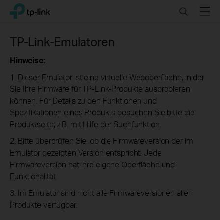
Click
Search
Menu
TP-Link, Reliably Smart
to
skip
the
TP-Link-Emulatoren
navigation
bar
Hinweise:
1. Dieser Emulator ist eine virtuelle Weboberfläche, in der
Sie Ihre Firmware für TP-Link-Produkte ausprobieren
können. Für Details zu den Funktionen und
Spezifikationen eines Produkts besuchen Sie bitte die
Produktseite, z.B. mit Hilfe der Suchfunktion.
2. Bitte überprüfen Sie, ob die Firmwareversion der im
Emulator gezeigten Version entspricht. Jede
Firmwareversion hat ihre eigene Oberfläche und
Funktionalität.
3. Im Emulator sind nicht alle Firmwareversionen aller
Produkte verfügbar.