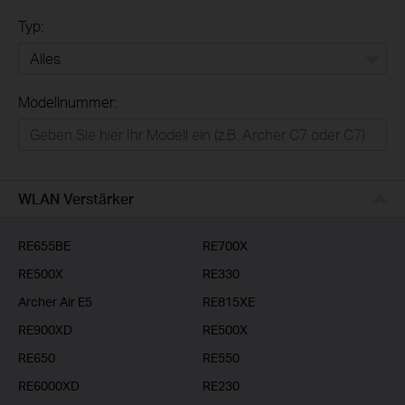
Typ:
Alles
Modellnummer:
Privatanwender
Smart-Home
Businessanwender
WLAN Verstärker
Service-Provider
RE655BE
RE700X
RE500X
RE330
Archer Air E5
RE815XE
RE900XD
RE500X
RE650
RE550
RE6000XD
RE230