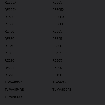
RE705X
RE365
RE505X
RE605X
RE590T
RE600X
RE500
RE580D
RE450
RE365
RE360
RE355
RE350
RE300
RE305
RE455
RE210
RE205
RE205
RE200
RE220
RE190
TL-WA860RE
TL-WA855RE
TL-WA854RE
TL-WA850RE
TL-WA830RE