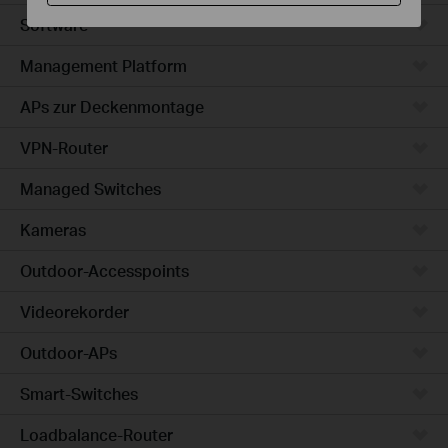
Software
Management Platform
APs zur Deckenmontage
VPN-Router
Managed Switches
Kameras
Outdoor-Accesspoints
Videorekorder
Outdoor-APs
Smart-Switches
Loadbalance-Router