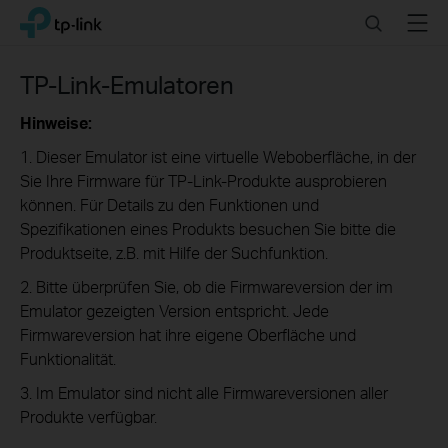
Click
Search
Menu
TP-Link, Reliably Smart
to
skip
the
TP-Link-Emulatoren
navigation
bar
Hinweise:
1. Dieser Emulator ist eine virtuelle Weboberfläche, in der
Sie Ihre Firmware für TP-Link-Produkte ausprobieren
können. Für Details zu den Funktionen und
Spezifikationen eines Produkts besuchen Sie bitte die
Produktseite, z.B. mit Hilfe der Suchfunktion.
2. Bitte überprüfen Sie, ob die Firmwareversion der im
Emulator gezeigten Version entspricht. Jede
Firmwareversion hat ihre eigene Oberfläche und
Funktionalität.
3. Im Emulator sind nicht alle Firmwareversionen aller
Produkte verfügbar.