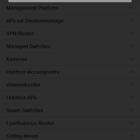
Management Platform
APs zur Deckenmontage
VPN-Router
Managed Switches
Kameras
Outdoor-Accesspoints
Videorekorder
Outdoor-APs
Smart-Switches
Loadbalance-Router
Ceiling Mount