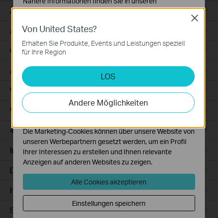
Nähere Informationen finden Sie in unseren
Access
Datenschutzhinweisen
.
Close
Von United States?
Notwendige Cookies
Access Pro
Diese Cookies sind zur Funktion der Website
Erhalten Sie Produkte, Events und Leistungen speziell
erforderlich und können in Ihren Systemen nicht
GPON
für Ihre Region
deaktiviert werden.
Agile
LOS
Analyse- und Marketing-Cookies
Analyse-Cookies ermöglichen es uns, Ihre Aktivitäten
Wired Gateways
auf unserer Website zu analysieren, um die
Andere Möglichkeiten
Funktionsweise unserer Website zu verbessern und
WiFi Gateways
anzupassen.
4G/5G WiFi Gateways
Die Marketing-Cookies können über unsere Website von
unseren Werbepartnern gesetzt werden, um ein Profil
Integrated Gateways
Ihrer Interessen zu erstellen und Ihnen relevante
Anzeigen auf anderen Websites zu zeigen.
DSL Gateways
Alle Cookies akzeptieren
Hardware
Einstellungen speichern
Software