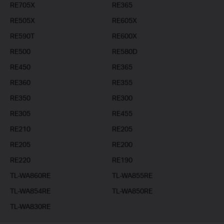
RE705X
RE365
RE505X
RE605X
RE590T
RE600X
RE500
RE580D
RE450
RE365
RE360
RE355
RE350
RE300
RE305
RE455
RE210
RE205
RE205
RE200
RE220
RE190
TL-WA860RE
TL-WA855RE
TL-WA854RE
TL-WA850RE
TL-WA830RE