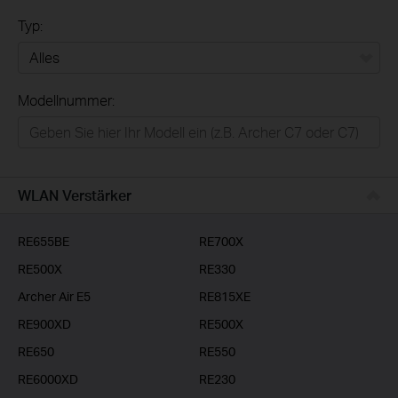
Typ:
Alles
Modellnummer:
Privatanwender
Smart-Home
Businessanwender
WLAN Verstärker
Service-Provider
RE655BE
RE700X
RE500X
RE330
Archer Air E5
RE815XE
RE900XD
RE500X
RE650
RE550
RE6000XD
RE230