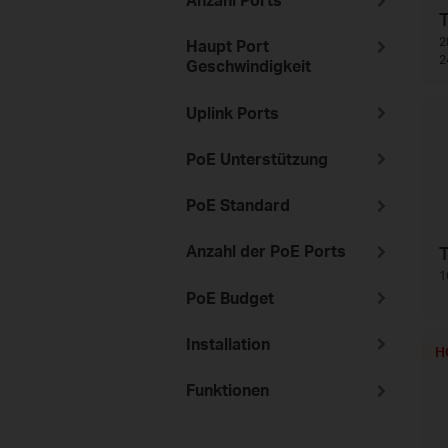
Anzahl Ports
2
Haupt Port
2
Geschwindigkeit
Uplink Ports
PoE Unterstützung
PoE Standard
Anzahl der PoE Ports
1
PoE Budget
Installation
H
Funktionen