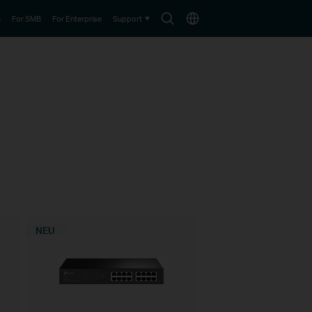
Search
Choose
e
For SMB
For Enterprise
Support
icon
location
NEU