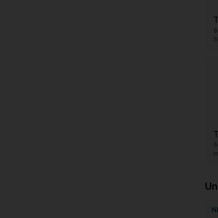
8
S
5
m
Un
N