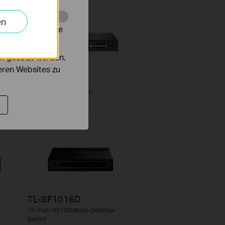
HOT BUYS
en
alysieren, um die
n gesetzt werden,
deren Websites zu
TL-SG1016D
16-Port-Gigabit-Switch
TL-SF1016D
16-Port-10/100Mbit/s-Desktop-
Switch