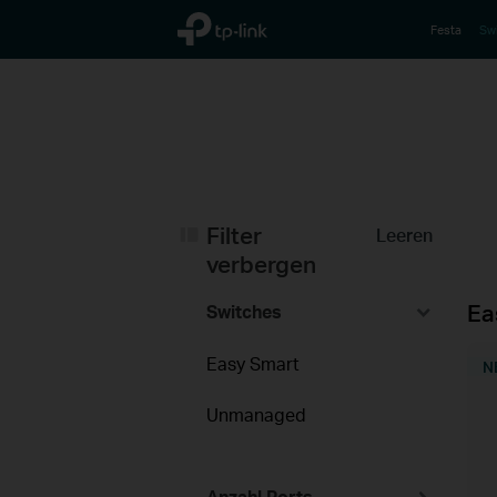
TP-Link, Reliably Smart
Festa
Sw
Filter
Leeren
verbergen
Ea
Switches
Easy Smart
N
Unmanaged