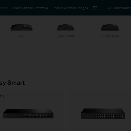
itches
Load Balance Gateways
Pharos Wireless Bridges
VIGI Surveillanc
PoE
Easy Smart
Unmanaged
sy Smart
EU