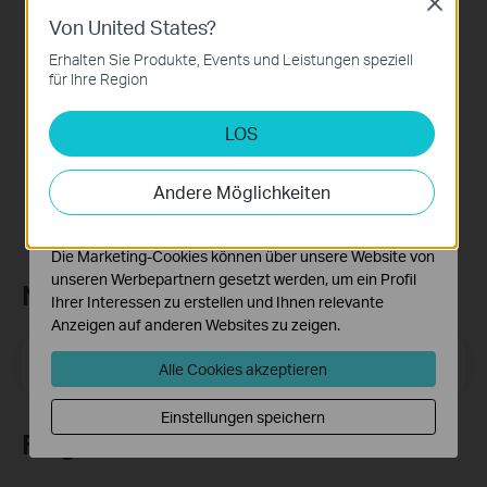
Close
Von United States?
Notwendige Cookies
Diese Cookies sind zur Funktion der Website
Erhalten Sie Produkte, Events und Leistungen speziell
erforderlich und können in Ihren Systemen nicht
für Ihre Region
deaktiviert werden.
Festa FS308G
8-Port Gigabit Smart Switch
LOS
Analyse- und Marketing-Cookies
Analyse-Cookies ermöglichen es uns, Ihre Aktivitäten
auf unserer Website zu analysieren, um die
Andere Möglichkeiten
Funktionsweise unserer Website zu verbessern und
anzupassen.
Die Marketing-Cookies können über unsere Website von
unseren Werbepartnern gesetzt werden, um ein Profil
Newsletter abonnieren
Ihrer Interessen zu erstellen und Ihnen relevante
Anzeigen auf anderen Websites zu zeigen.
E-Mail-Adresse
Registrieren
Alle Cookies akzeptieren
Einstellungen speichern
Folge uns