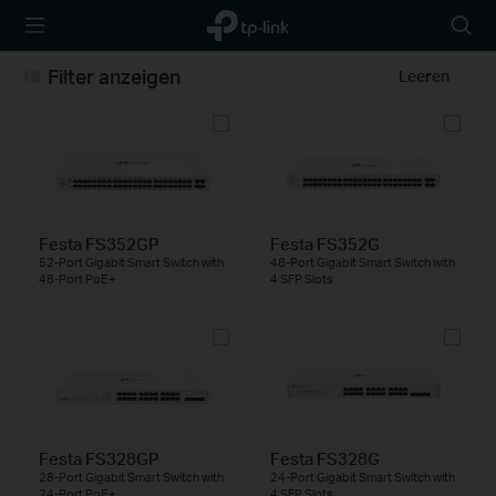
TP-Link,
Searc
Reliably
icon
Smart
Filter anzeigen
Leeren
Festa FS352GP
Festa FS352G
52-Port Gigabit Smart Switch with
48-Port Gigabit Smart Switch with
48-Port PoE+
4 SFP Slots
Festa FS328GP
Festa FS328G
28-Port Gigabit Smart Switch with
24-Port Gigabit Smart Switch with
24-Port PoE+
4 SFP Slots