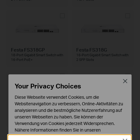
Festa FS318GP
Festa FS318G
18-Port Gigabit Smart Switch with
16-Port Gigabit Smart Switch with
16-Port PoE+
2 SFP Slots
Close
Your Privacy Choices
Diese Webseite verwendet Cookies, um die
Websitenavigation zu verbessern, Online-Aktivitäten zu
Festa FS310GP
Festa FS308GP
analysieren und die bestmögliche Nutzererfahrung auf
10-Port Gigabit Smart Switch with
8-Port Gigabit Smart Switch with
unseren Webseiten zu haben. Sie können der
8-Port PoE+
4-Port PoE+
Verwendung von Cookies jederzeit Widersprechen.
Nähere Informationen finden Sie in unseren
Datenschutzhinweisen
.