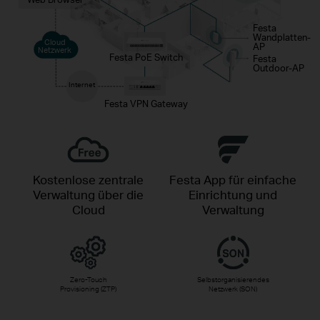
Festa
Wandplatten-
Cloud
AP
Netzwerk
Festa PoE Switch
Festa
Outdoor-AP
Internet
Festa VPN Gateway
Kostenlose zentrale
Festa App für einfache
Verwaltung über die
Einrichtung und
Cloud
Verwaltung
Zero-Touch
Selbstorganisierendes
Provisioning (ZTP)
Netzwerk (SON)