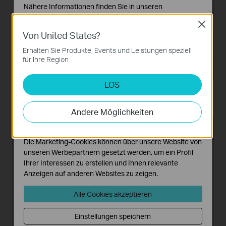
Nähere Informationen finden Sie in unseren
Datenschutzhinweisen
.
Close
Von United States?
Notwendige Cookies
Diese Cookies sind zur Funktion der Website
Erhalten Sie Produkte, Events und Leistungen speziell
erforderlich und können in Ihren Systemen nicht
für Ihre Region
deaktiviert werden.
Öffentliche Einrichtungen
Große Häuser
LOS
Analyse- und Marketing-Cookies
Analyse-Cookies ermöglichen es uns, Ihre Aktivitäten
auf unserer Website zu analysieren, um die
Andere Möglichkeiten
Funktionsweise unserer Website zu verbessern und
anzupassen.
Power over Ethernet, flexible
Die Marketing-Cookies können über unsere Website von
unseren Werbepartnern gesetzt werden, um ein Profil
Netzwerkbereitstellung
Ihrer Interessen zu erstellen und Ihnen relevante
Anzeigen auf anderen Websites zu zeigen.
Übertragen Sie sowohl Daten als auch Strom
über ein einziges Kabel an andere 802.3af PoE-
Alle Cookies akzeptieren
oder 802.3at PoE+-Geräte, ohne den Aufwand
und die Kosten für die Installation von
Einstellungen speichern
Stromkabeln. Erkennen und liefern Sie