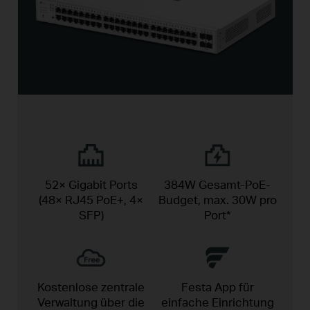
52× Gigabit Ports
384W Gesamt-PoE-
(48× RJ45 PoE+, 4×
Budget,
max. 30W pro
SFP)
Port*
Kostenlose zentrale
Festa App für
Verwaltung über die
einfache
Einrichtung