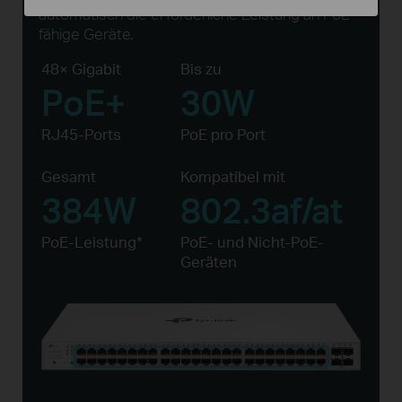
automatisch die erforderliche Leistung an PoE-
fähige Geräte.
48× Gigabit
Bis zu
PoE+
30W
RJ45-Ports
PoE pro Port
Gesamt
Kompatibel mit
384W
802.3af/at
PoE-Leistung*
PoE- und Nicht-PoE-
Geräten