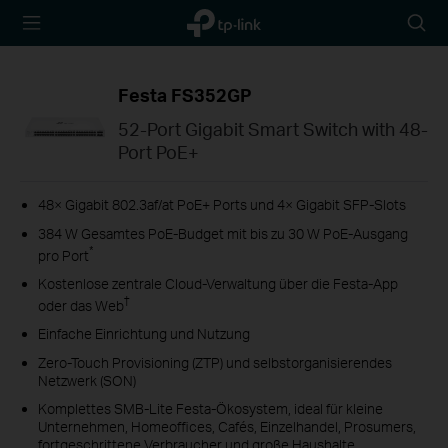
TP-Link,
Searc
Reliably
icon
Smart
Festa FS352GP
52-Port Gigabit Smart Switch with 48-
Port PoE+
48× Gigabit 802.3af/at PoE+ Ports und 4× Gigabit SFP-Slots
384 W Gesamtes PoE-Budget mit bis zu 30 W PoE-Ausgang
*
pro Port
Kostenlose zentrale Cloud-Verwaltung über die Festa-App
†
oder das Web
Einfache Einrichtung und Nutzung
Zero-Touch Provisioning (ZTP) und selbstorganisierendes
Netzwerk (SON)
Komplettes SMB-Lite Festa-Ökosystem, ideal für kleine
Unternehmen, Homeoffices, Cafés, Einzelhandel, Prosumers,
fortgeschrittene Verbraucher und große Haushalte