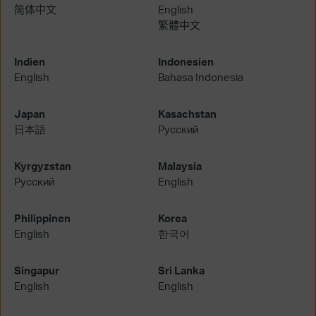
简体中文
English
繁體中文
Indien
Indonesien
English
Bahasa Indonesia
Japan
Kasachstan
日本語
Русский
Kyrgyzstan
Malaysia
Русский
English
Philippinen
Korea
English
한국어
Singapur
Sri Lanka
English
English