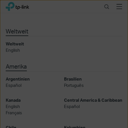
Click
Search
Menu
TP-Link, Reliably Smart
to
skip
the
navigation
Weltweit
bar
Weltweit
English
Amerika
Argentinien
Brasilien
Español
Português
Kanada
Central America & Caribbean
English
Español
Français
Chile
Kolumbien