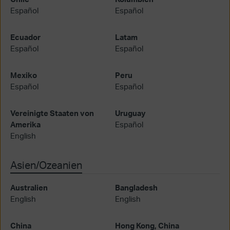
Español
Español
Ecuador
Latam
Español
Español
Mexiko
Peru
Español
Español
Vereinigte Staaten von
Uruguay
Amerika
Español
English
Asien/Ozeanien
Australien
Bangladesh
English
English
China
Hong Kong, China