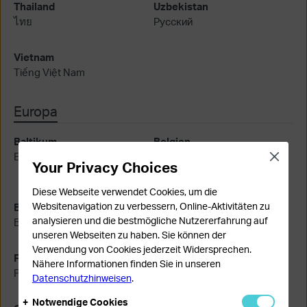
Thailand
Uzbekistan
ไทย
Русский
Vietnam
Tiếng Việt Nam
Europa
Baltikum
Belgien
English
Nederlands
Close
Your Privacy Choices
Français
Diese Webseite verwendet Cookies, um die
Bulgarien
Websitenavigation zu verbessern, Online-Aktivitäten zu
Tschechische Republik
analysieren und die bestmögliche Nutzererfahrung auf
Български език
Čeština
unseren Webseiten zu haben. Sie können der
Verwendung von Cookies jederzeit Widersprechen.
Frankreich
Deutschland
Nähere Informationen finden Sie in unseren
Français
Deutsch
Datenschutzhinweisen
.
Notwendige Cookies