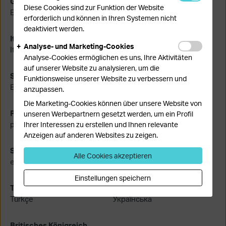
Griechenland
Ungarn
Diese Cookies sind zur Funktion der Website
Ελληνικά
Magyar
erforderlich und können in Ihren Systemen nicht
deaktiviert werden.
Italien
Niederlande
Analyse- und Marketing-Cookies
Italiano
Nederlands
Analyse-Cookies ermöglichen es uns, Ihre Aktivitäten
auf unserer Website zu analysieren, um die
Schweden
Polen
Funktionsweise unserer Website zu verbessern und
English
Polski
anzupassen.
Die Marketing-Cookies können über unsere Website von
Portugal
Rumänien
unseren Werbepartnern gesetzt werden, um ein Profil
português
Română
Ihrer Interessen zu erstellen und Ihnen relevante
Anzeigen auf anderen Websites zu zeigen.
Spanien
Schweiz
Alle Cookies akzeptieren
español
Deutsch
Einstellungen speichern
Türkei
Ukraine
Türkçe
Українська
Britisches Königreich