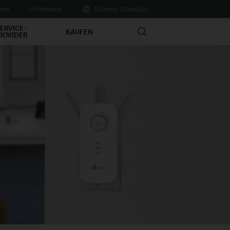
tner
Community
Schweiz / Deutsch
ERVICE-
Search
KAUFEN
ROVIDER