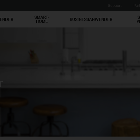
Support
Par
SMART-
S
WENDER
BUSINESSANWENDER
HOME
P
r