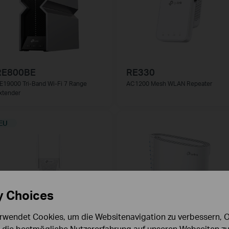
RE800BE
RE330
E19000 Tri-Band Wi-Fi 7 Range
AC1200 Mesh WLAN Repeater
xtender
EU
y Choices
rwendet Cookies, um die Websitenavigation zu verbessern, On
d die bestmögliche Nutzererfahrung auf unseren Webseiten zu