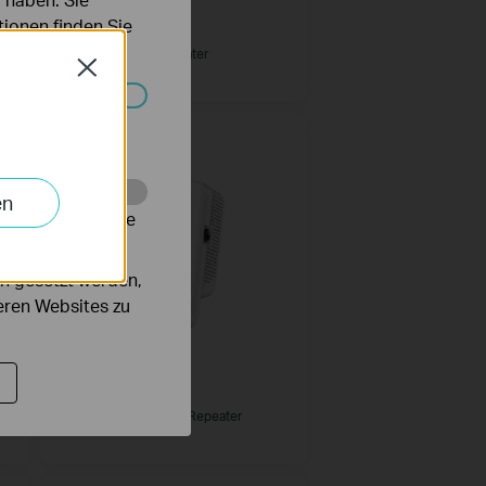
ionen finden Sie
RE550
er
AC1900 WLAN-Repeater
Close
Systemen nicht
HOT BUYS
en
alysieren, um die
n gesetzt werden,
deren Websites zu
RE335
AC1200 Mesh WLAN Repeater