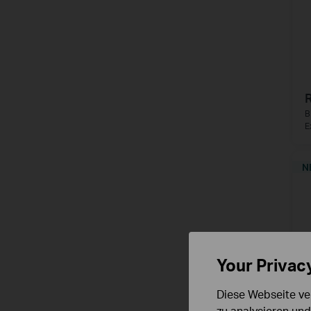
B
E
N
Your Privac
Diese Webseite ve
zu analysieren un