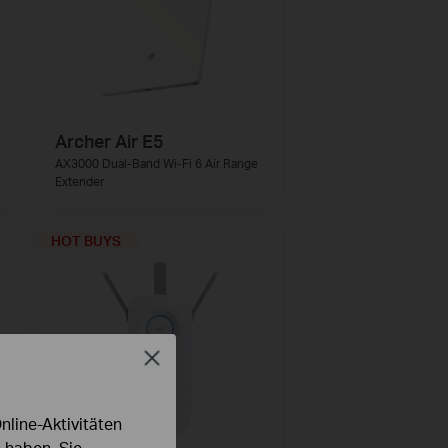
Archer Air E5
AX3000 Dual-Band Wi-Fi 6 Air Range
Extender
HOT BUYS
Close
line-Aktivitäten
 haben. Sie