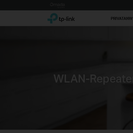
Click
to
TP-Link, Reliably Smart
skip
PRIVATAN
the
navigation
bar
WLAN-Repeate