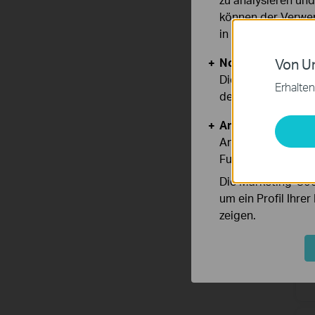
können der Verwen
in unseren
Datens
A
R
Notwendige Cook
Von Un
Diese Cookies sind
Erhalten
deaktiviert werden
Analyse- und Mar
Analyse-Cookies er
Funktionsweise un
Die Marketing-Coo
um ein Profil Ihre
zeigen.
A