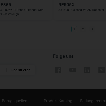
RE365
RE505X
C1200 Wi-Fi Range Extender with
AX1500 Dualband-WLAN-Repeater
C Passthrough
1
2
Folge uns
Registrieren
Bezugsquellen
Produkt Katalog
Bildungszentr