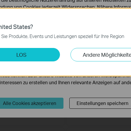
dung von Cookies jederzeit Widersprechen. Nähere Informat
RE815XE
RE900XD
chutzhinweisen
.
XE5400 Mesh Wi-Fi 6E WLAN
AX6000 Mesh Wi-Fi 6 WLAN Repeat
epeater
ies
ited States?
 zur Funktion der Website erforderlich und können in Ihren 
 Sie Produkte, Events und Leistungen speziell für Ihre Region
.
keting-Cookies
LOS
Andere Möglichkeit
möglichen es uns, Ihre Aktivitäten auf unserer Website zu an
serer Website zu verbessern und anzupassen.
kies können über unsere Website von unseren Werbepartner
r Interessen zu erstellen und Ihnen relevante Anzeigen auf an
Alle Cookies akzeptieren
Einstellungen speichern
RE650
RE3000X
C2600 WLAN WLAN Repeater
AX3000 Mesh WiFi 6 Extender