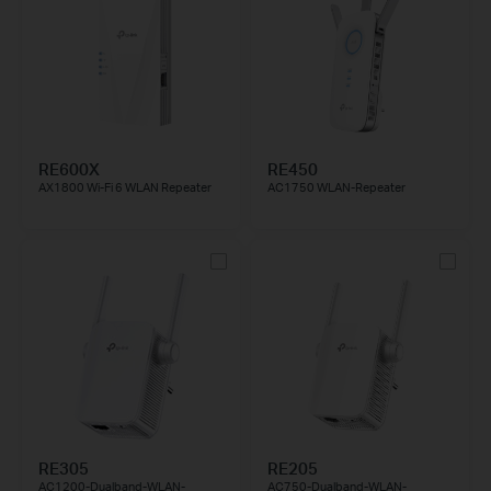
RE600X
RE450
AX1800 Wi-Fi 6 WLAN Repeater
AC1750 WLAN-Repeater
RE305
RE205
AC1200-Dualband-WLAN-
AC750-Dualband-WLAN-