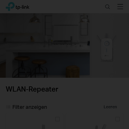
Click
Search
Menu
TP-Link, Reliably Smart
to
skip
the
navigation
bar
WLAN-Repeater
Filter anzeigen
Leeren