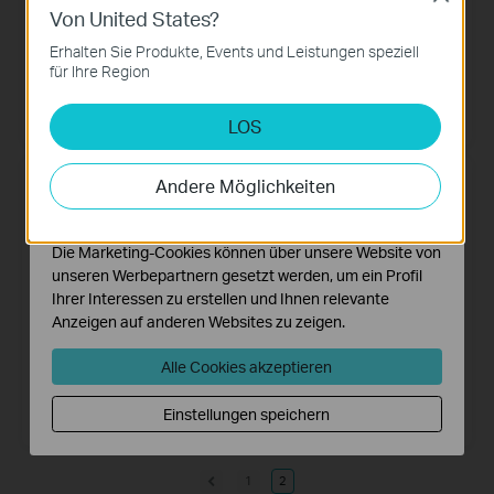
Von United States?
Notwendige Cookies
Diese Cookies sind zur Funktion der Website
Erhalten Sie Produkte, Events und Leistungen speziell
erforderlich und können in Ihren Systemen nicht
für Ihre Region
RE190
TL-WA860RE
deaktiviert werden.
AC750-Dualband-WLAN-
300 Mbit/s-WLAN-Repeater mit
Repeater
integrierter Steckdose
LOS
Analyse- und Marketing-Cookies
Analyse-Cookies ermöglichen es uns, Ihre Aktivitäten
auf unserer Website zu analysieren, um die
Andere Möglichkeiten
Funktionsweise unserer Website zu verbessern und
anzupassen.
Die Marketing-Cookies können über unsere Website von
unseren Werbepartnern gesetzt werden, um ein Profil
Ihrer Interessen zu erstellen und Ihnen relevante
Anzeigen auf anderen Websites zu zeigen.
Alle Cookies akzeptieren
TL-WA855RE
TL-WA850RE
300Mbit/s-WLAN-Repeater
300Mbit/s-WLAN-Repeater
Einstellungen speichern
1
2