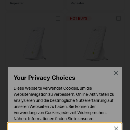
Repeater
Repeater
HOT BUYS
RE200
RE220
Close
Your Privacy Choices
AC750 Mesh WLAN Repeater
AC750-Dualband-WLAN-
Repeater
Diese Webseite verwendet Cookies, um die
Websitenavigation zu verbessern, Online-Aktivitäten zu
HOT BUYS
analysieren und die bestmögliche Nutzererfahrung auf
unseren Webseiten zu haben. Sie können der
Verwendung von Cookies jederzeit Widersprechen.
Nähere Informationen finden Sie in unseren
Datenschutzhinweisen
.
Close