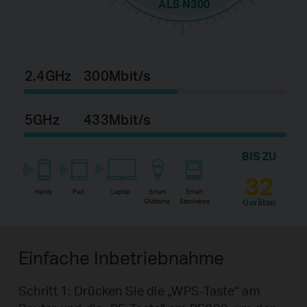
ALS N300
2.4GHz
300Mbit/s
5GHz
433Mbit/s
BIS ZU
32
Handy
Pad
Laptop
Smart
Smart
Geräten
Glühbirne
Steckdose
Einfache Inbetriebnahme
Schritt 1: Drücken Sie die „WPS-Taste“ am