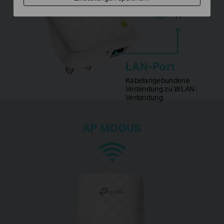
TV
LAN-Port
Kabelangebundene
Verbindung zu WLAN-
Verbindung
AP MODUS