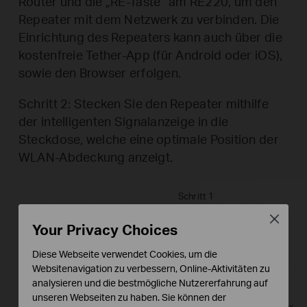
Router und die „RE-Taste“ am RE220, um den
Repeater mit dem Netzwerk zu verbinden. Die
Einrichtung des Repeaters kann auch über die
kostenfreie Tether-App (für Android oder iOS),
sowie den Browser erfolgen.
Schritt 2: Stecken Sie den Repeater mithilfe
der intelligenten Signalanzeige in die
Steckdose, welche eine optimale Position der
WLAN-Abdeckung anzeigt.
Schritt 1
Close
Your Privacy Choices
Diese Webseite verwendet Cookies, um die
Websitenavigation zu verbessern, Online-Aktivitäten zu
Schritt 2
analysieren und die bestmögliche Nutzererfahrung auf
unseren Webseiten zu haben. Sie können der
Starkes Signal
Schwaches Signal