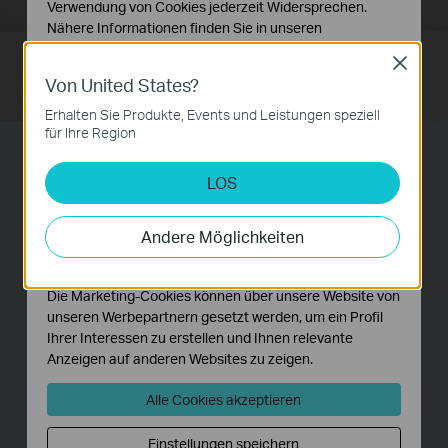
Verwendung von Cookies jederzeit Widersprechen.
Nähere Informationen finden Sie in unseren
Datenschutzhinweisen
.
Close
Von United States?
Notwendige Cookies
Diese Cookies sind zur Funktion der Website
Erhalten Sie Produkte, Events und Leistungen speziell
erforderlich und können in Ihren Systemen nicht
für Ihre Region
deaktiviert werden.
Gesonderter Accesspoint-
LOS
Analyse- und Marketing-Cookies
Modus
Analyse-Cookies ermöglichen es uns, Ihre Aktivitäten
auf unserer Website zu analysieren, um die
Andere Möglichkeiten
Der RE220 ist mehr als ein einfacher WLAN-
Funktionsweise unserer Website zu verbessern und
anzupassen.
Repeater. An ein LAN-Kabel angebunden dient
Die Marketing-Cookies können über unsere Website von
er als schneller Dualband-Accesspoint.
unseren Werbepartnern gesetzt werden, um ein Profil
Ihrer Interessen zu erstellen und Ihnen relevante
Anzeigen auf anderen Websites zu zeigen.
Spielkonsole
Alle Cookies akzeptieren
Desktop
Einstellungen speichern