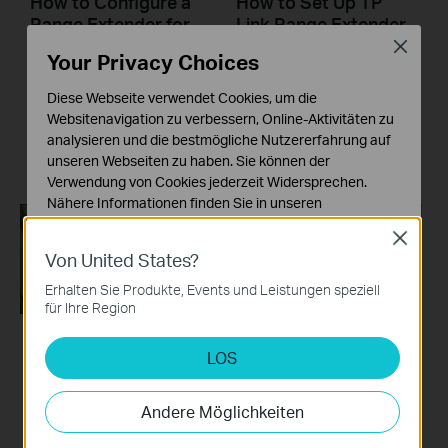
How to Configure a
How to Set Up TP
Range Extender for
Link Range Extender
Starlink
RE200 & RE220 via
Close
Your Privacy Choices
Tether App
Diese Webseite verwendet Cookies, um die
The videos will walk you through the process for setting up a TP-Link Range Extender.
Websitenavigation zu verbessern, Online-Aktivitäten zu
analysieren und die bestmögliche Nutzererfahrung auf
More
unseren Webseiten zu haben. Sie können der
Verwendung von Cookies jederzeit Widersprechen.
Nähere Informationen finden Sie in unseren
Datenschutzhinweisen
.
Close
Von United States?
Notwendige Cookies
Diese Cookies sind zur Funktion der Website
Erhalten Sie Produkte, Events und Leistungen speziell
erforderlich und können in Ihren Systemen nicht
für Ihre Region
deaktiviert werden.
LOS
How to Set Up a TP-
How to Set Up a TP-
Analyse- und Marketing-Cookies
Link Range Extender
Link Range Extender
Analyse-Cookies ermöglichen es uns, Ihre Aktivitäten
(via web Browser)
(via WPS)
auf unserer Website zu analysieren, um die
Andere Möglichkeiten
Funktionsweise unserer Website zu verbessern und
anzupassen.