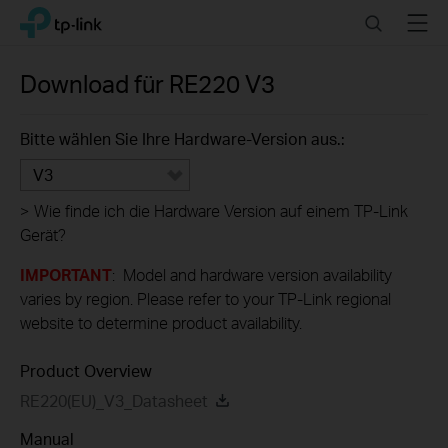
Click
Search
Menu
TP-Link, Reliably Smart
to
skip
the
Download für
RE220
V3
navigation
bar
Bitte wählen Sie Ihre Hardware-Version aus.:
V3
>
Wie finde ich die Hardware Version auf einem TP-Link
Gerät?
IMPORTANT
: Model and hardware version availability
varies by region. Please refer to your TP-Link regional
website to determine product availability.
Product Overview
RE220(EU)_V3_Datasheet
Manual